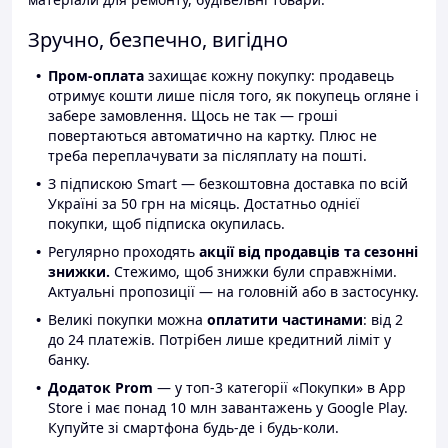
Зручно, безпечно, вигідно
Пром-оплата
захищає кожну покупку: продавець
отримує кошти лише після того, як покупець огляне і
забере замовлення. Щось не так — гроші
повертаються автоматично на картку. Плюс не
треба переплачувати за післяплату на пошті.
З підпискою Smart — безкоштовна доставка по всій
Україні за 50 грн на місяць. Достатньо однієї
покупки, щоб підписка окупилась.
Регулярно проходять
акції від продавців та сезонні
знижки.
Стежимо, щоб знижки були справжніми.
Актуальні пропозиції — на головній або в застосунку.
Великі покупки можна
оплатити частинами
: від 2
до 24 платежів. Потрібен лише кредитний ліміт у
банку.
Додаток Prom
— у топ-3 категорії «Покупки» в App
Store і має понад 10 млн завантажень у Google Play.
Купуйте зі смартфона будь-де і будь-коли.