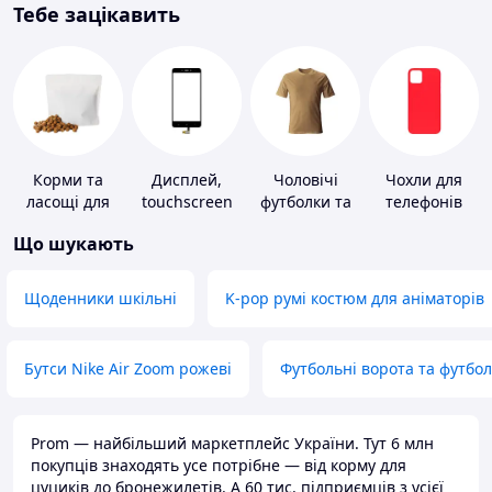
Тебе зацікавить
Корми та
Дисплей,
Чоловічі
Чохли для
ласощі для
touchscreen
футболки та
телефонів
домашніх
для телефонів
майки
Що шукають
тварин і
птахів
Щоденники шкільні
K-pop румі костюм для аніматорів
Бутси Nike Air Zoom рожеві
Футбольні ворота та футбо
Prom — найбільший маркетплейс України. Тут 6 млн
покупців знаходять усе потрібне — від корму для
цуциків до бронежилетів. А 60 тис. підприємців з усієї