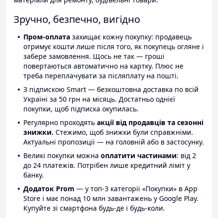
Зручно, безпечно, вигідно
Пром-оплата
захищає кожну покупку: продавець
отримує кошти лише після того, як покупець огляне і
забере замовлення. Щось не так — гроші
повертаються автоматично на картку. Плюс не
треба переплачувати за післяплату на пошті.
З підпискою Smart — безкоштовна доставка по всій
Україні за 50 грн на місяць. Достатньо однієї
покупки, щоб підписка окупилась.
Регулярно проходять
акції від продавців та сезонні
знижки.
Стежимо, щоб знижки були справжніми.
Актуальні пропозиції — на головній або в застосунку.
Великі покупки можна
оплатити частинами
: від 2
до 24 платежів. Потрібен лише кредитний ліміт у
банку.
Додаток Prom
— у топ-3 категорії «Покупки» в App
Store і має понад 10 млн завантажень у Google Play.
Купуйте зі смартфона будь-де і будь-коли.