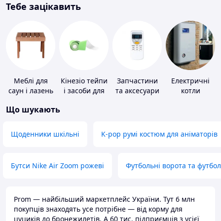
Тебе зацікавить
Меблі для
Кінезіо тейпи
Запчастини
Електричні
саун і лазень
і засоби для
та аксесуари
котли
тейпування
для побутових
Що шукають
кондиціонерів
Щоденники шкільні
K-pop румі костюм для аніматорів
Бутси Nike Air Zoom рожеві
Футбольні ворота та футбо
Prom — найбільший маркетплейс України. Тут 6 млн
покупців знаходять усе потрібне — від корму для
цуциків до бронежилетів. А 60 тис. підприємців з усієї