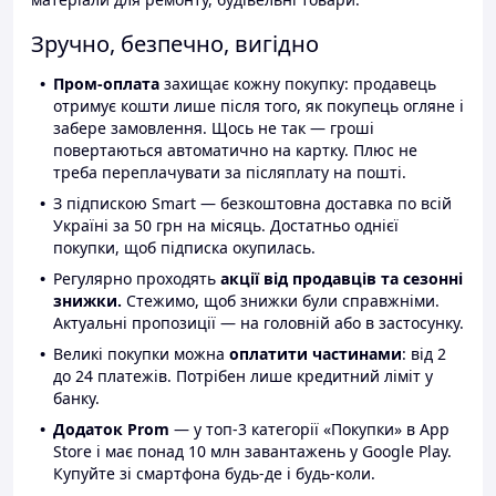
Зручно, безпечно, вигідно
Пром-оплата
захищає кожну покупку: продавець
отримує кошти лише після того, як покупець огляне і
забере замовлення. Щось не так — гроші
повертаються автоматично на картку. Плюс не
треба переплачувати за післяплату на пошті.
З підпискою Smart — безкоштовна доставка по всій
Україні за 50 грн на місяць. Достатньо однієї
покупки, щоб підписка окупилась.
Регулярно проходять
акції від продавців та сезонні
знижки.
Стежимо, щоб знижки були справжніми.
Актуальні пропозиції — на головній або в застосунку.
Великі покупки можна
оплатити частинами
: від 2
до 24 платежів. Потрібен лише кредитний ліміт у
банку.
Додаток Prom
— у топ-3 категорії «Покупки» в App
Store і має понад 10 млн завантажень у Google Play.
Купуйте зі смартфона будь-де і будь-коли.