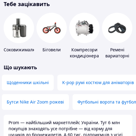
Тебе зацікавить
Соковижималки
Біговели
Компресори
Ремені
кондиціонера
вариаторні
Що шукають
Щоденники шкільні
K-pop румі костюм для аніматорів
Бутси Nike Air Zoom рожеві
Футбольні ворота та футбо
Prom — найбільший маркетплейс України. Тут 6 млн
покупців знаходять усе потрібне — від корму для
цуциків до бронежилетів. А 60 тис. підприємців з усієї