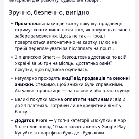
Зручно, безпечно, вигідно
Пром-оплата
захищає кожну покупку: продавець
отримує кошти лише після того, як покупець огляне і
забере замовлення. Щось не так — гроші
повертаються автоматично на картку. Плюс не
треба переплачувати за післяплату на пошті.
З підпискою Smart — безкоштовна доставка по всій
Україні за 50 грн на місяць. Достатньо однієї
покупки, щоб підписка окупилась.
Регулярно проходять
акції від продавців та сезонні
знижки.
Стежимо, щоб знижки були справжніми.
Актуальні пропозиції — на головній або в застосунку.
Великі покупки можна
оплатити частинами
: від 2
до 24 платежів. Потрібен лише кредитний ліміт у
банку.
Додаток Prom
— у топ-3 категорії «Покупки» в App
Store і має понад 10 млн завантажень у Google Play.
Купуйте зі смартфона будь-де і будь-коли.