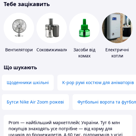
Тебе зацікавить
Вентилятори
Соковижималки
Засоби від
Електричні
комах
котли
Що шукають
Щоденники шкільні
K-pop румі костюм для аніматорів
Бутси Nike Air Zoom рожеві
Футбольні ворота та футбо
Prom — найбільший маркетплейс України. Тут 6 млн
покупців знаходять усе потрібне — від корму для
цуциків до бронежилетів. А 60 тис. підприємців з усієї