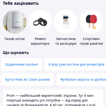
Тебе зацікавить
Газові котли
Ремені
Запчастини
Спортивні
вариаторні
та аксесуари
ігрові ракетки
для побутових
Що шукають
кондиціонерів
Щоденники шкільні
K-pop румі костюм для аніматорів
Бутси Nike Air Zoom рожеві
Футбольні ворота та футбо
Prom — найбільший маркетплейс України. Тут 6 млн
покупців знаходять усе потрібне — від корму для
цуциків до бронежилетів. А 60 тис. підприємців з усієї