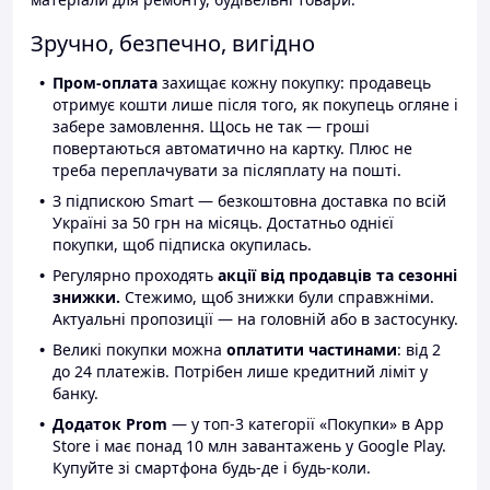
Зручно, безпечно, вигідно
Пром-оплата
захищає кожну покупку: продавець
отримує кошти лише після того, як покупець огляне і
забере замовлення. Щось не так — гроші
повертаються автоматично на картку. Плюс не
треба переплачувати за післяплату на пошті.
З підпискою Smart — безкоштовна доставка по всій
Україні за 50 грн на місяць. Достатньо однієї
покупки, щоб підписка окупилась.
Регулярно проходять
акції від продавців та сезонні
знижки.
Стежимо, щоб знижки були справжніми.
Актуальні пропозиції — на головній або в застосунку.
Великі покупки можна
оплатити частинами
: від 2
до 24 платежів. Потрібен лише кредитний ліміт у
банку.
Додаток Prom
— у топ-3 категорії «Покупки» в App
Store і має понад 10 млн завантажень у Google Play.
Купуйте зі смартфона будь-де і будь-коли.