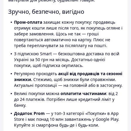
Зручно, безпечно, вигідно
Пром-оплата
захищає кожну покупку: продавець
отримує кошти лише після того, як покупець огляне і
забере замовлення. Щось не так — гроші
повертаються автоматично на картку. Плюс не
треба переплачувати за післяплату на пошті.
З підпискою Smart — безкоштовна доставка по всій
Україні за 50 грн на місяць. Достатньо однієї
покупки, щоб підписка окупилась.
Регулярно проходять
акції від продавців та сезонні
знижки.
Стежимо, щоб знижки були справжніми.
Актуальні пропозиції — на головній або в застосунку.
Великі покупки можна
оплатити частинами
: від 2
до 24 платежів. Потрібен лише кредитний ліміт у
банку.
Додаток Prom
— у топ-3 категорії «Покупки» в App
Store і має понад 10 млн завантажень у Google Play.
Купуйте зі смартфона будь-де і будь-коли.