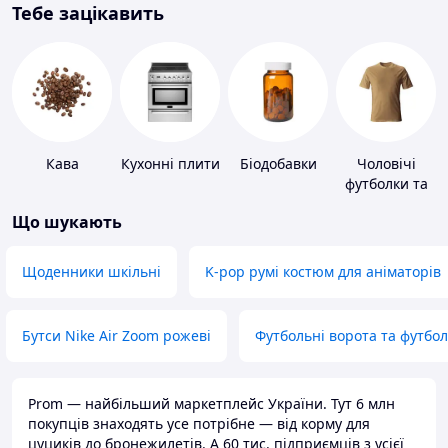
Тебе зацікавить
Кава
Кухонні плити
Біодобавки
Чоловічі
футболки та
майки
Що шукають
Щоденники шкільні
K-pop румі костюм для аніматорів
Бутси Nike Air Zoom рожеві
Футбольні ворота та футбо
Prom — найбільший маркетплейс України. Тут 6 млн
покупців знаходять усе потрібне — від корму для
цуциків до бронежилетів. А 60 тис. підприємців з усієї