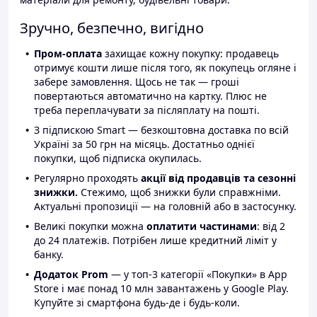
Зручно, безпечно, вигідно
Пром-оплата
захищає кожну покупку: продавець
отримує кошти лише після того, як покупець огляне і
забере замовлення. Щось не так — гроші
повертаються автоматично на картку. Плюс не
треба переплачувати за післяплату на пошті.
З підпискою Smart — безкоштовна доставка по всій
Україні за 50 грн на місяць. Достатньо однієї
покупки, щоб підписка окупилась.
Регулярно проходять
акції від продавців та сезонні
знижки.
Стежимо, щоб знижки були справжніми.
Актуальні пропозиції — на головній або в застосунку.
Великі покупки можна
оплатити частинами
: від 2
до 24 платежів. Потрібен лише кредитний ліміт у
банку.
Додаток Prom
— у топ-3 категорії «Покупки» в App
Store і має понад 10 млн завантажень у Google Play.
Купуйте зі смартфона будь-де і будь-коли.