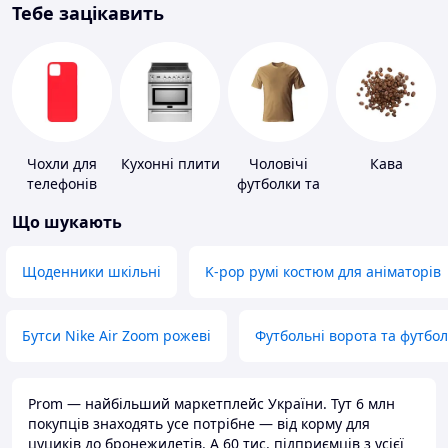
Тебе зацікавить
Чохли для
Кухонні плити
Чоловічі
Кава
телефонів
футболки та
майки
Що шукають
Щоденники шкільні
K-pop румі костюм для аніматорів
Бутси Nike Air Zoom рожеві
Футбольні ворота та футбо
Prom — найбільший маркетплейс України. Тут 6 млн
покупців знаходять усе потрібне — від корму для
цуциків до бронежилетів. А 60 тис. підприємців з усієї