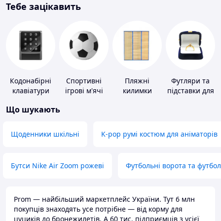
Тебе зацікавить
Кодонабірні
Спортивні
Пляжні
Футляри та
клавіатури
ігрові м'ячі
килимки
підставки для
коштовностей
Що шукають
Щоденники шкільні
K-pop румі костюм для аніматорів
Бутси Nike Air Zoom рожеві
Футбольні ворота та футбо
Prom — найбільший маркетплейс України. Тут 6 млн
покупців знаходять усе потрібне — від корму для
цуциків до бронежилетів. А 60 тис. підприємців з усієї