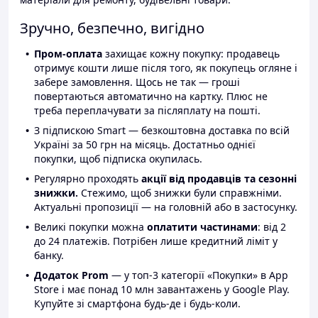
Зручно, безпечно, вигідно
Пром-оплата
захищає кожну покупку: продавець
отримує кошти лише після того, як покупець огляне і
забере замовлення. Щось не так — гроші
повертаються автоматично на картку. Плюс не
треба переплачувати за післяплату на пошті.
З підпискою Smart — безкоштовна доставка по всій
Україні за 50 грн на місяць. Достатньо однієї
покупки, щоб підписка окупилась.
Регулярно проходять
акції від продавців та сезонні
знижки.
Стежимо, щоб знижки були справжніми.
Актуальні пропозиції — на головній або в застосунку.
Великі покупки можна
оплатити частинами
: від 2
до 24 платежів. Потрібен лише кредитний ліміт у
банку.
Додаток Prom
— у топ-3 категорії «Покупки» в App
Store і має понад 10 млн завантажень у Google Play.
Купуйте зі смартфона будь-де і будь-коли.