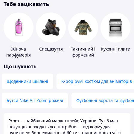
Тебе зацікавить
Жіноча
Спецвзуття
Тактичний і
Кухонні плити
парфумерія
формений
одяг
Що шукають
Щоденники шкільні
K-pop румі костюм для аніматорів
Бутси Nike Air Zoom рожеві
Футбольні ворота та футбо
Prom — найбільший маркетплейс України. Тут 6 млн
покупців знаходять усе потрібне — від корму для
цуциків до бронежилетів. А 60 тис. підприємців з усієї