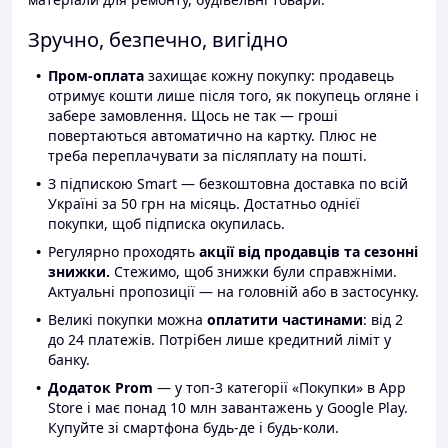
Зручно, безпечно, вигідно
Пром-оплата
захищає кожну покупку: продавець
отримує кошти лише після того, як покупець огляне і
забере замовлення. Щось не так — гроші
повертаються автоматично на картку. Плюс не
треба переплачувати за післяплату на пошті.
З підпискою Smart — безкоштовна доставка по всій
Україні за 50 грн на місяць. Достатньо однієї
покупки, щоб підписка окупилась.
Регулярно проходять
акції від продавців та сезонні
знижки.
Стежимо, щоб знижки були справжніми.
Актуальні пропозиції — на головній або в застосунку.
Великі покупки можна
оплатити частинами
: від 2
до 24 платежів. Потрібен лише кредитний ліміт у
банку.
Додаток Prom
— у топ-3 категорії «Покупки» в App
Store і має понад 10 млн завантажень у Google Play.
Купуйте зі смартфона будь-де і будь-коли.