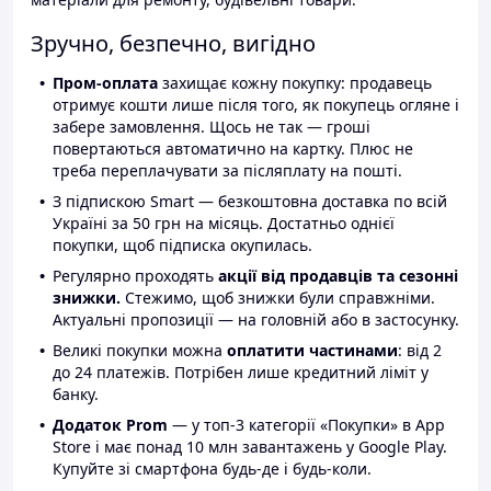
Зручно, безпечно, вигідно
Пром-оплата
захищає кожну покупку: продавець
отримує кошти лише після того, як покупець огляне і
забере замовлення. Щось не так — гроші
повертаються автоматично на картку. Плюс не
треба переплачувати за післяплату на пошті.
З підпискою Smart — безкоштовна доставка по всій
Україні за 50 грн на місяць. Достатньо однієї
покупки, щоб підписка окупилась.
Регулярно проходять
акції від продавців та сезонні
знижки.
Стежимо, щоб знижки були справжніми.
Актуальні пропозиції — на головній або в застосунку.
Великі покупки можна
оплатити частинами
: від 2
до 24 платежів. Потрібен лише кредитний ліміт у
банку.
Додаток Prom
— у топ-3 категорії «Покупки» в App
Store і має понад 10 млн завантажень у Google Play.
Купуйте зі смартфона будь-де і будь-коли.