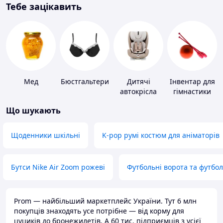
Тебе зацікавить
Мед
Бюстгальтери
Дитячі
Інвентар для
автокрісла
гімнастики
Що шукають
Щоденники шкільні
K-pop румі костюм для аніматорів
Бутси Nike Air Zoom рожеві
Футбольні ворота та футбо
Prom — найбільший маркетплейс України. Тут 6 млн
покупців знаходять усе потрібне — від корму для
цуциків до бронежилетів. А 60 тис. підприємців з усієї