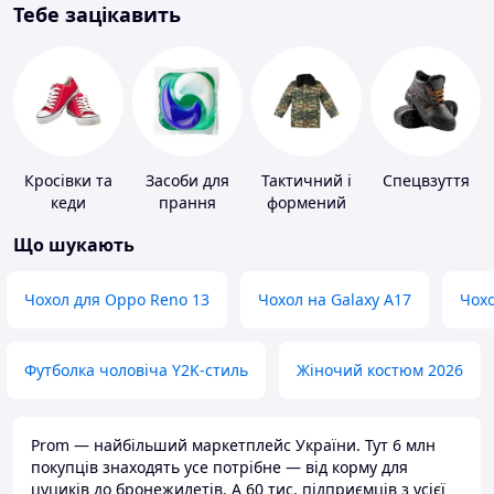
Тебе зацікавить
Кросівки та
Засоби для
Тактичний і
Спецвзуття
кеди
прання
формений
одяг
Що шукають
Чохол для Oppo Reno 13
Чохол на Galaxy A17
Чохо
Футболка чоловіча Y2K-стиль
Жіночий костюм 2026
Prom — найбільший маркетплейс України. Тут 6 млн
покупців знаходять усе потрібне — від корму для
цуциків до бронежилетів. А 60 тис. підприємців з усієї