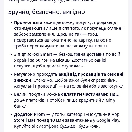
Зручно, безпечно, вигідно
Пром-оплата
захищає кожну покупку: продавець
отримує кошти лише після того, як покупець огляне і
забере замовлення. Щось не так — гроші
повертаються автоматично на картку. Плюс не
треба переплачувати за післяплату на пошті.
З підпискою Smart — безкоштовна доставка по всій
Україні за 50 грн на місяць. Достатньо однієї
покупки, щоб підписка окупилась.
Регулярно проходять
акції від продавців та сезонні
знижки.
Стежимо, щоб знижки були справжніми.
Актуальні пропозиції — на головній або в застосунку.
Великі покупки можна
оплатити частинами
: від 2
до 24 платежів. Потрібен лише кредитний ліміт у
банку.
Додаток Prom
— у топ-3 категорії «Покупки» в App
Store і має понад 10 млн завантажень у Google Play.
Купуйте зі смартфона будь-де і будь-коли.