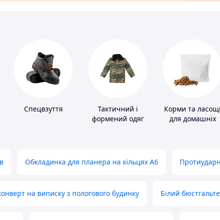
Спецвзуття
Тактичний і
Корми та ласощ
формений одяг
для домашніх
тварин і птахів
в
Обкладинка для планера на кільцях А6
Протиударн
нверт на виписку з пологового будинку
Білий бюстгальт