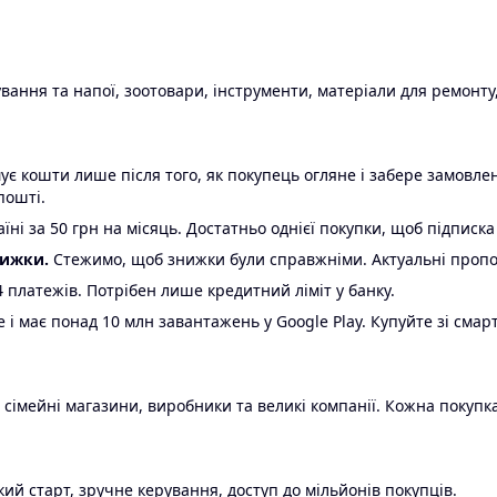
ання та напої, зоотовари, інструменти, матеріали для ремонту,
є кошти лише після того, як покупець огляне і забере замовл
пошті.
ні за 50 грн на місяць. Достатньо однієї покупки, щоб підписка
нижки.
Стежимо, щоб знижки були справжніми. Актуальні пропози
24 платежів. Потрібен лише кредитний ліміт у банку.
e і має понад 10 млн завантажень у Google Play. Купуйте зі смар
 сімейні магазини, виробники та великі компанії. Кожна покупка
ий старт, зручне керування, доступ до мільйонів покупців.