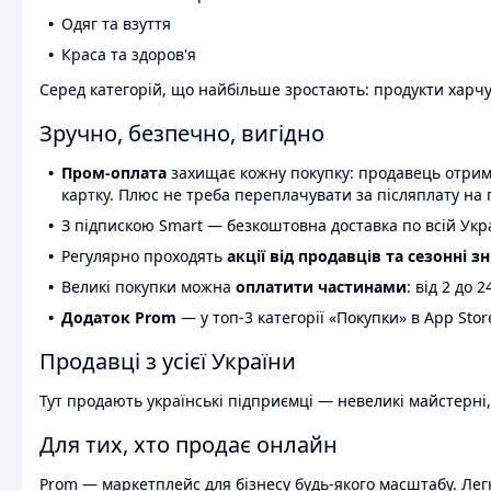
Одяг та взуття
Краса та здоров'я
Серед категорій, що найбільше зростають: продукти харчув
Зручно, безпечно, вигідно
Пром-оплата
захищає кожну покупку: продавець отриму
картку. Плюс не треба переплачувати за післяплату на 
З підпискою Smart — безкоштовна доставка по всій Украї
Регулярно проходять
акції від продавців та сезонні з
Великі покупки можна
оплатити частинами
: від 2 до 
Додаток Prom
— у топ-3 категорії «Покупки» в App Stor
Продавці з усієї України
Тут продають українські підприємці — невеликі майстерні,
Для тих, хто продає онлайн
Prom — маркетплейс для бізнесу будь-якого масштабу. Легк