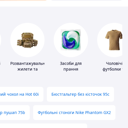
і
Розвантажувальні
Засоби для
Чоловічі
жилети та
прання
футболки та
плитоноски без
майки
плит
ий чохол на Hot 60i
Бюстгальтер без кісточок 95с
ер пушап 75b
Футбольні стоноги Nike Phantom GX2