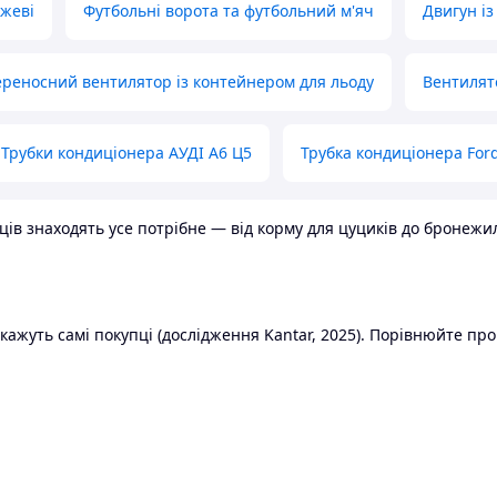
ожеві
Футбольні ворота та футбольний м'яч
Двигун із
реносний вентилятор із контейнером для льоду
Вентилят
Трубки кондиціонера АУДІ А6 Ц5
Трубка кондиціонера Ford
в знаходять усе потрібне — від корму для цуциків до бронежилет
ажуть самі покупці (дослідження Kantar, 2025). Порівнюйте пропо