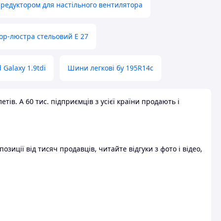
 редуктором для настільного вентилятора
ор-люстра стельовий E 27
 Galaxy 1.9tdi
Шини легкові бу 195R14c
ів. А 60 тис. підприємців з усієї країни продають і
зиції від тисяч продавців, читайте відгуки з фото і відео,