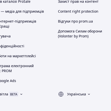
 каталозі ProSale
Захист прав на контент
 — медіа для підприємців
Content right protection
інтернет-підприємців
Відгуки про prom.ua
Кращі
Допомога Силам оборони
тувача
(Volonter by Prom)
нфіденційності
оти на маркетплейсі
ограма електронний
с PROM
oogle Ads
вітла
Українська
BETA