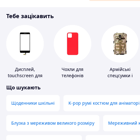
Матеріали для ремонту
Тебе зацікавить
Спорт і відпочинок
Дисплей,
Чохли для
Армійські
touchscreen для
телефонів
спецсумки і
телефонів
рюкзаки
Що шукають
Щоденники шкільні
K-pop румі костюм для аніматорі
Блузка з мереживом великого розміру
Мереживний ко