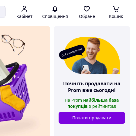
Кабінет
Сповіщення
Обране
Кошик
О! Є замовлення
Почніть продавати на
Prom
вже сьогодні
На
Prom
найбільша база
покупців
з рейтингом
!
Почати продавати