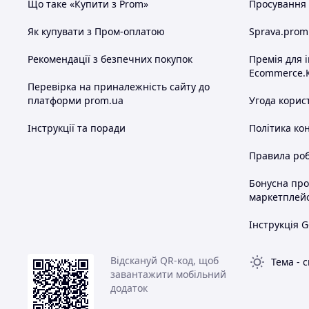
Що таке «Купити з Prom»
Просування в
Як купувати з Пром-оплатою
Sprava.prom
Рекомендації з безпечних покупок
Премія для 
Ecommerce.
Перевірка на приналежність сайту до
платформи prom.ua
Угода корис
Інструкції та поради
Політика ко
Правила роб
Бонусна пр
маркетплей
Інструкція G
Відскануй QR-код, щоб
Тема
-
с
завантажити мобільний
додаток