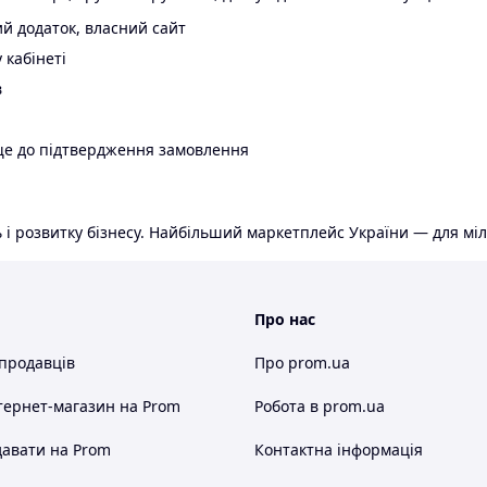
й додаток, власний сайт
 кабінеті
в
ще до підтвердження замовлення
 і розвитку бізнесу. Найбільший маркетплейс України — для міл
Про нас
 продавців
Про prom.ua
тернет-магазин
на Prom
Робота в prom.ua
авати на Prom
Контактна інформація