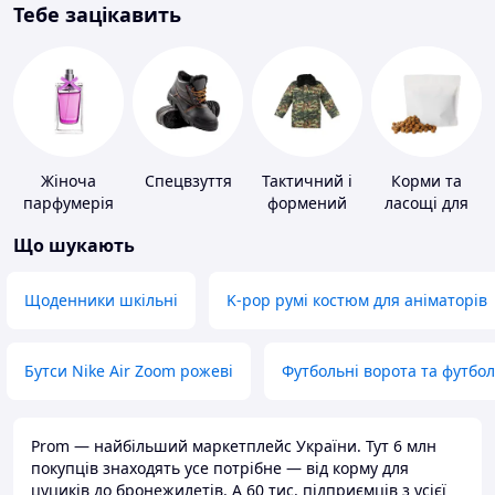
Тебе зацікавить
Жіноча
Спецвзуття
Тактичний і
Корми та
парфумерія
формений
ласощі для
одяг
домашніх
Що шукають
тварин і
птахів
Щоденники шкільні
K-pop румі костюм для аніматорів
Бутси Nike Air Zoom рожеві
Футбольні ворота та футбо
Prom — найбільший маркетплейс України. Тут 6 млн
покупців знаходять усе потрібне — від корму для
цуциків до бронежилетів. А 60 тис. підприємців з усієї