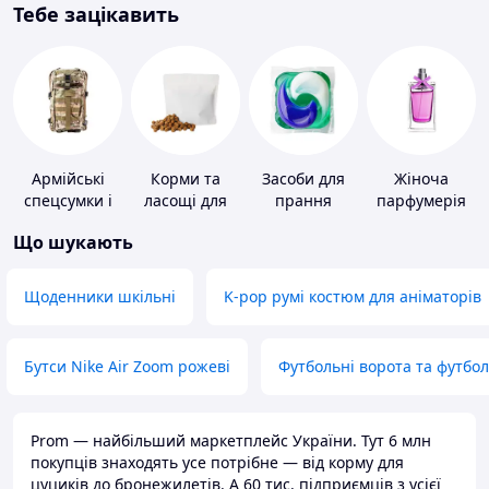
Тебе зацікавить
Армійські
Корми та
Засоби для
Жіноча
спецсумки і
ласощі для
прання
парфумерія
рюкзаки
домашніх
Що шукають
тварин і
птахів
Щоденники шкільні
K-pop румі костюм для аніматорів
Бутси Nike Air Zoom рожеві
Футбольні ворота та футбо
Prom — найбільший маркетплейс України. Тут 6 млн
покупців знаходять усе потрібне — від корму для
цуциків до бронежилетів. А 60 тис. підприємців з усієї