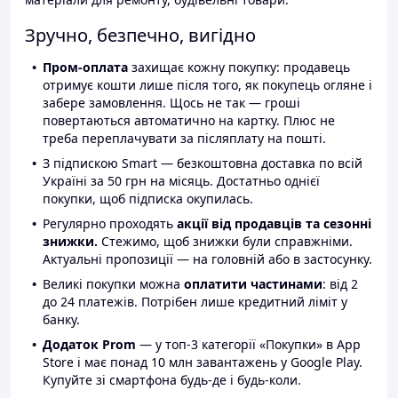
Зручно, безпечно, вигідно
Пром-оплата
захищає кожну покупку: продавець
отримує кошти лише після того, як покупець огляне і
забере замовлення. Щось не так — гроші
повертаються автоматично на картку. Плюс не
треба переплачувати за післяплату на пошті.
З підпискою Smart — безкоштовна доставка по всій
Україні за 50 грн на місяць. Достатньо однієї
покупки, щоб підписка окупилась.
Регулярно проходять
акції від продавців та сезонні
знижки.
Стежимо, щоб знижки були справжніми.
Актуальні пропозиції — на головній або в застосунку.
Великі покупки можна
оплатити частинами
: від 2
до 24 платежів. Потрібен лише кредитний ліміт у
банку.
Додаток Prom
— у топ-3 категорії «Покупки» в App
Store і має понад 10 млн завантажень у Google Play.
Купуйте зі смартфона будь-де і будь-коли.