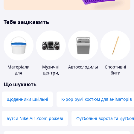
Тебе зацікавить
Матеріали
Музичні
Автохолодильники
Спортивні
для
центри,
бити
облаштування
магнітоли
Що шукають
промислових
підлог
Щоденники шкільні
K-pop румі костюм для аніматорів
Бутси Nike Air Zoom рожеві
Футбольні ворота та футбо