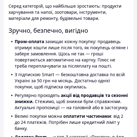
Серед категорій, що найбільше зростають: продукти
харчування та напої, зоотовари, інструменти,
матеріали для ремонту, будівельні товари.
Зручно, безпечно, вигідно
Пром-оплата
захищає кожну покупку: продавець
отримує кошти лише після того, як покупець огляне і
забере замовлення. Щось не так — гроші
повертаються автоматично на картку. Плюс не
треба переплачувати за післяплату на пошті.
З підпискою Smart — безкоштовна доставка по всій
Україні за 50 грн на місяць. Достатньо однієї
покупки, щоб підписка окупилась.
Регулярно проходять
акції від продавців та сезонні
знижки.
Стежимо, щоб знижки були справжніми.
Актуальні пропозиції — на головній або в застосунку.
Великі покупки можна
оплатити частинами
: від 2
до 24 платежів. Потрібен лише кредитний ліміт у
банку.
Додаток Prom
— у топ-3 категорії «Покупки» в App