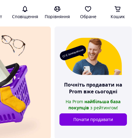
т
Сповіщення
Порівняння
Обране
Кошик
О! Є замовлення
Почніть продавати на
Prom
вже сьогодні
На
Prom
найбільша база
покупців
з рейтингом
!
Почати продавати