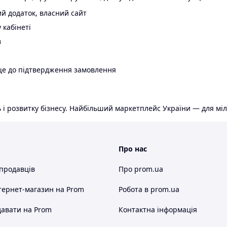
й додаток, власний сайт
 кабінеті
в
ще до підтвердження замовлення
 і розвитку бізнесу. Найбільший маркетплейс України — для міл
Про нас
 продавців
Про prom.ua
тернет-магазин
на Prom
Робота в prom.ua
авати на Prom
Контактна інформація