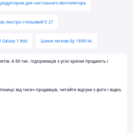
 редуктором для настільного вентилятора
ор-люстра стельовий E 27
 Galaxy 1.9tdi
Шини легкові бу 195R14c
ів. А 60 тис. підприємців з усієї країни продають і
зиції від тисяч продавців, читайте відгуки з фото і відео,