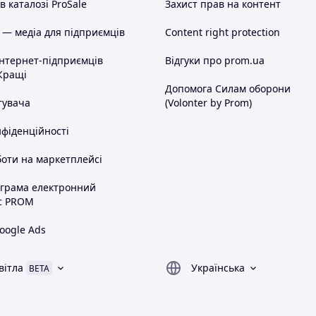
 каталозі ProSale
Захист прав на контент
 — медіа для підприємців
Content right protection
інтернет-підприємців
Відгуки про prom.ua
Кращі
Допомога Силам оборони
тувача
(Volonter by Prom)
нфіденційності
оти на маркетплейсі
ограма електронний
с PROM
oogle Ads
вітла
Українська
BETA