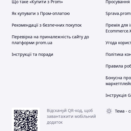
Що таке «Купити з Prom»
Просування в
Як купувати з Пром-оплатою
Sprava.prom
Рекомендації з безпечних покупок
Премія для 
Ecommerce.
Перевірка на приналежність сайту до
платформи prom.ua
Угода корис
Інструкції та поради
Політика ко
Правила роб
Бонусна пр
маркетплей
Інструкція G
Відскануй QR-код, щоб
Тема
-
с
завантажити мобільний
додаток