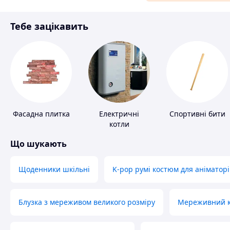
Матеріали для ремонту
Тебе зацікавить
Спорт і відпочинок
Фасадна плитка
Електричні
Спортивні бити
котли
Що шукають
Щоденники шкільні
K-pop румі костюм для аніматорі
Блузка з мереживом великого розміру
Мереживний ко