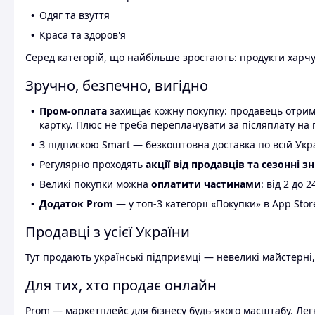
Одяг та взуття
Краса та здоров'я
Серед категорій, що найбільше зростають: продукти харчув
Зручно, безпечно, вигідно
Пром-оплата
захищає кожну покупку: продавець отриму
картку. Плюс не треба переплачувати за післяплату на 
З підпискою Smart — безкоштовна доставка по всій Украї
Регулярно проходять
акції від продавців та сезонні з
Великі покупки можна
оплатити частинами
: від 2 до 
Додаток Prom
— у топ-3 категорії «Покупки» в App Stor
Продавці з усієї України
Тут продають українські підприємці — невеликі майстерні,
Для тих, хто продає онлайн
Prom — маркетплейс для бізнесу будь-якого масштабу. Легк