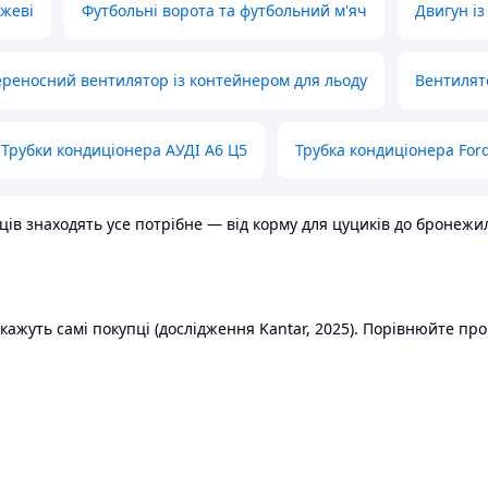
ожеві
Футбольні ворота та футбольний м'яч
Двигун із
реносний вентилятор із контейнером для льоду
Вентилят
Трубки кондиціонера АУДІ А6 Ц5
Трубка кондиціонера Ford
в знаходять усе потрібне — від корму для цуциків до бронежилет
ажуть самі покупці (дослідження Kantar, 2025). Порівнюйте пропо