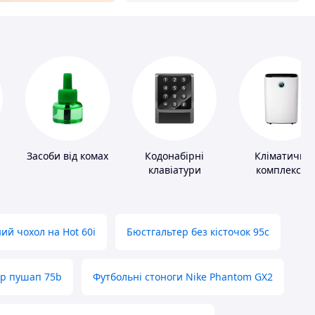
Засоби від комах
Кодонабірні
Кліматичні
клавіатури
комплекси
ий чохол на Hot 60i
Бюстгальтер без кісточок 95с
ер пушап 75b
Футбольні стоноги Nike Phantom GX2