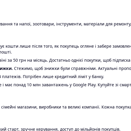
ання та напої, зоотовари, інструменти, матеріали для ремонту,
є кошти лише після того, як покупець огляне і забере замовл
пошті.
ні за 50 грн на місяць. Достатньо однієї покупки, щоб підписка
нижки.
Стежимо, щоб знижки були справжніми. Актуальні пропози
24 платежів. Потрібен лише кредитний ліміт у банку.
e і має понад 10 млн завантажень у Google Play. Купуйте зі смар
 сімейні магазини, виробники та великі компанії. Кожна покупка
ий старт, зручне керування, доступ до мільйонів покупців.