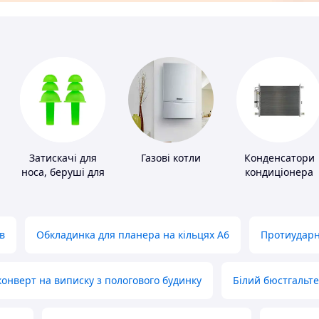
Затискачі для
Газові котли
Конденсатори
носа, беруші для
кондиціонера
плавання
в
Обкладинка для планера на кільцях А6
Протиударн
нверт на виписку з пологового будинку
Білий бюстгальт