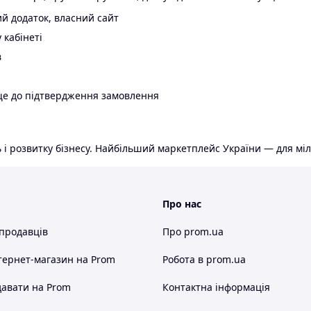
й додаток, власний сайт
 кабінеті
в
ще до підтвердження замовлення
 і розвитку бізнесу. Найбільший маркетплейс України — для міл
Про нас
 продавців
Про prom.ua
тернет-магазин
на Prom
Робота в prom.ua
авати на Prom
Контактна інформація