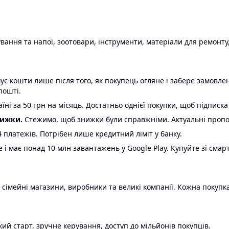
ання та напої, зоотовари, інструменти, матеріали для ремонту,
є кошти лише після того, як покупець огляне і забере замовл
пошті.
ні за 50 грн на місяць. Достатньо однієї покупки, щоб підписка
нижки.
Стежимо, щоб знижки були справжніми. Актуальні пропози
24 платежів. Потрібен лише кредитний ліміт у банку.
e і має понад 10 млн завантажень у Google Play. Купуйте зі смар
 сімейні магазини, виробники та великі компанії. Кожна покупка
ий старт, зручне керування, доступ до мільйонів покупців.