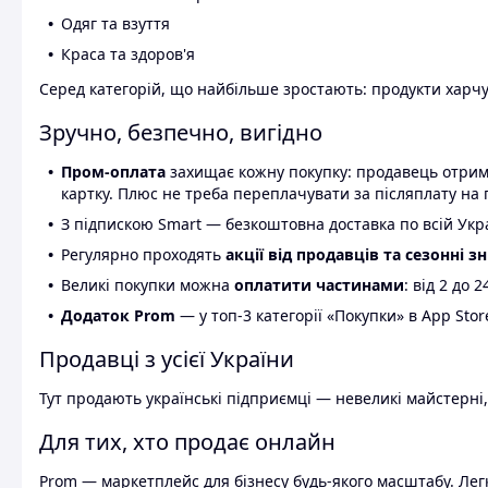
Одяг та взуття
Краса та здоров'я
Серед категорій, що найбільше зростають: продукти харчув
Зручно, безпечно, вигідно
Пром-оплата
захищає кожну покупку: продавець отриму
картку. Плюс не треба переплачувати за післяплату на 
З підпискою Smart — безкоштовна доставка по всій Украї
Регулярно проходять
акції від продавців та сезонні з
Великі покупки можна
оплатити частинами
: від 2 до 
Додаток Prom
— у топ-3 категорії «Покупки» в App Stor
Продавці з усієї України
Тут продають українські підприємці — невеликі майстерні,
Для тих, хто продає онлайн
Prom — маркетплейс для бізнесу будь-якого масштабу. Легк