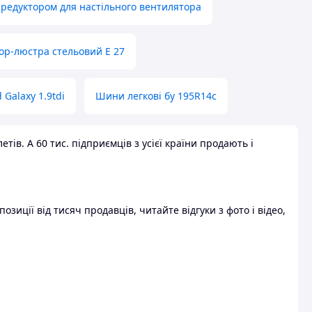
 редуктором для настільного вентилятора
ор-люстра стельовий E 27
 Galaxy 1.9tdi
Шини легкові бу 195R14c
ів. А 60 тис. підприємців з усієї країни продають і
зиції від тисяч продавців, читайте відгуки з фото і відео,