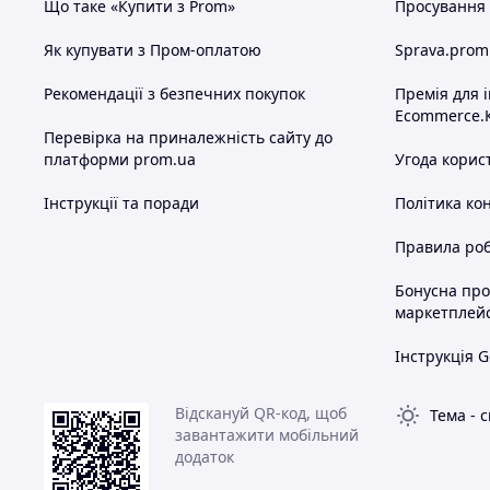
Що таке «Купити з Prom»
Просування в
Як купувати з Пром-оплатою
Sprava.prom
Рекомендації з безпечних покупок
Премія для 
Ecommerce.
Перевірка на приналежність сайту до
платформи prom.ua
Угода корис
Інструкції та поради
Політика ко
Правила роб
Бонусна пр
маркетплей
Інструкція G
Відскануй QR-код, щоб
Тема
-
с
завантажити мобільний
додаток