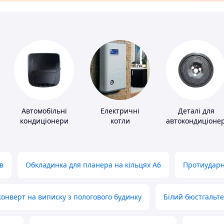
Автомобільні
Електричні
Деталі для
кондиціонери
котли
автокондиціонер
в
Обкладинка для планера на кільцях А6
Протиударн
нверт на виписку з пологового будинку
Білий бюстгальт