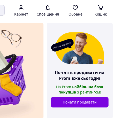
Кабінет
Сповіщення
Обране
Кошик
О! Є замовлення
Почніть продавати на
Prom
вже сьогодні
На
Prom
найбільша база
покупців
з рейтингом
!
Почати продавати