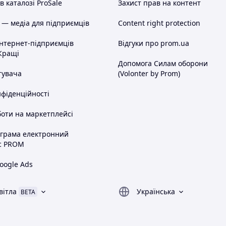
 каталозі ProSale
Захист прав на контент
 — медіа для підприємців
Content right protection
інтернет-підприємців
Відгуки про prom.ua
Кращі
Допомога Силам оборони
тувача
(Volonter by Prom)
нфіденційності
оти на маркетплейсі
ограма електронний
с PROM
oogle Ads
вітла
Українська
BETA