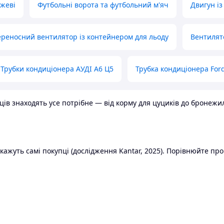
ожеві
Футбольні ворота та футбольний м'яч
Двигун із
реносний вентилятор із контейнером для льоду
Вентилят
Трубки кондиціонера АУДІ А6 Ц5
Трубка кондиціонера Ford
в знаходять усе потрібне — від корму для цуциків до бронежилет
ажуть самі покупці (дослідження Kantar, 2025). Порівнюйте пропо