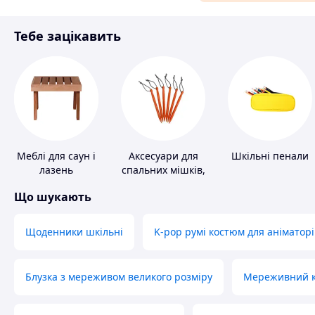
Матеріали для ремонту
Тебе зацікавить
Спорт і відпочинок
Меблі для саун і
Аксесуари для
Шкільні пенали
лазень
спальних мішків,
карематів та
Що шукають
наметів
Щоденники шкільні
K-pop румі костюм для аніматорі
Блузка з мереживом великого розміру
Мереживний ко