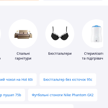
Спальні
Бюстгальтери
Стерилізатор
ів
гарнітури
та підігрівачі д
дитячого
харчування
ий чохол на Hot 60i
Бюстгальтер без кісточок 95с
ер пушап 75b
Футбольні стоноги Nike Phantom GX2