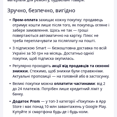
Зручно, безпечно, вигідно
Пром-оплата
захищає кожну покупку: продавець
отримує кошти лише після того, як покупець огляне і
забере замовлення. Щось не так — гроші
повертаються автоматично на картку. Плюс не
треба переплачувати за післяплату на пошті.
З підпискою Smart — безкоштовна доставка по всій
Україні за 50 грн на місяць. Достатньо однієї
покупки, щоб підписка окупилась.
Регулярно проходять
акції від продавців та сезонні
знижки.
Стежимо, щоб знижки були справжніми.
Актуальні пропозиції — на головній або в застосунку.
Великі покупки можна
оплатити частинами
: від 2
до 24 платежів. Потрібен лише кредитний ліміт у
банку.
Додаток Prom
— у топ-3 категорії «Покупки» в App
Store і має понад 10 млн завантажень у Google Play.
Купуйте зі смартфона будь-де і будь-коли.