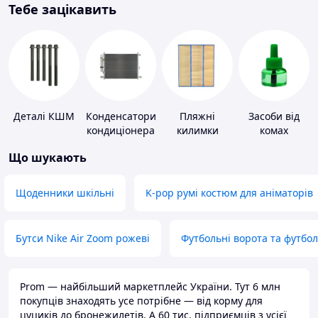
Тебе зацікавить
Деталі КШМ
Конденсатори
Пляжні
Засоби від
кондиціонера
килимки
комах
Що шукають
Щоденники шкільні
K-pop румі костюм для аніматорів
Бутси Nike Air Zoom рожеві
Футбольні ворота та футбо
Prom — найбільший маркетплейс України. Тут 6 млн
покупців знаходять усе потрібне — від корму для
цуциків до бронежилетів. А 60 тис. підприємців з усієї