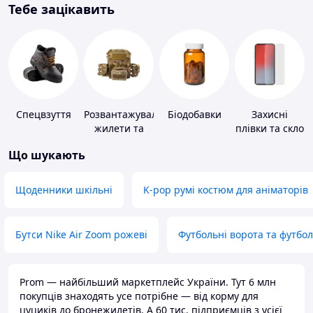
Тебе зацікавить
Спецвзуття
Розвантажувальні
Біодобавки
Захисні
жилети та
плівки та скло
плитоноски
для
Що шукають
без плит
портативних
пристроїв
Щоденники шкільні
K-pop румі костюм для аніматорів
Бутси Nike Air Zoom рожеві
Футбольні ворота та футбо
Prom — найбільший маркетплейс України. Тут 6 млн
покупців знаходять усе потрібне — від корму для
цуциків до бронежилетів. А 60 тис. підприємців з усієї