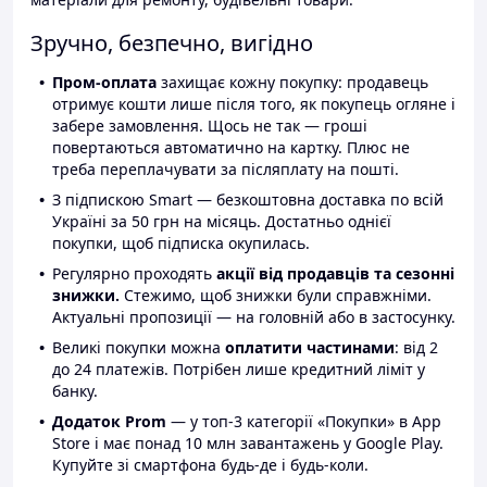
Зручно, безпечно, вигідно
Пром-оплата
захищає кожну покупку: продавець
отримує кошти лише після того, як покупець огляне і
забере замовлення. Щось не так — гроші
повертаються автоматично на картку. Плюс не
треба переплачувати за післяплату на пошті.
З підпискою Smart — безкоштовна доставка по всій
Україні за 50 грн на місяць. Достатньо однієї
покупки, щоб підписка окупилась.
Регулярно проходять
акції від продавців та сезонні
знижки.
Стежимо, щоб знижки були справжніми.
Актуальні пропозиції — на головній або в застосунку.
Великі покупки можна
оплатити частинами
: від 2
до 24 платежів. Потрібен лише кредитний ліміт у
банку.
Додаток Prom
— у топ-3 категорії «Покупки» в App
Store і має понад 10 млн завантажень у Google Play.
Купуйте зі смартфона будь-де і будь-коли.