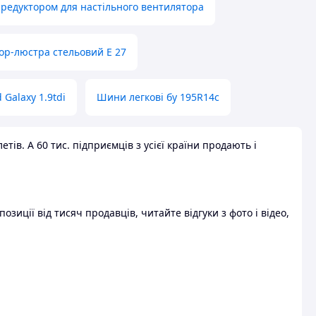
 редуктором для настільного вентилятора
ор-люстра стельовий E 27
 Galaxy 1.9tdi
Шини легкові бу 195R14c
ів. А 60 тис. підприємців з усієї країни продають і
зиції від тисяч продавців, читайте відгуки з фото і відео,