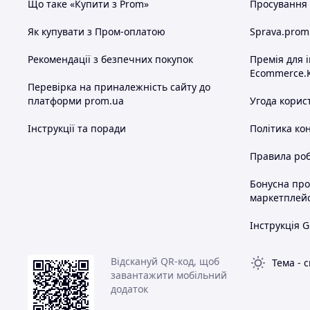
Що таке «Купити з Prom»
Просування в
Як купувати з Пром-оплатою
Sprava.prom
Рекомендації з безпечних покупок
Премія для 
Ecommerce.
Перевірка на приналежність сайту до
платформи prom.ua
Угода корис
Інструкції та поради
Політика ко
Правила роб
Бонусна пр
маркетплей
Інструкція G
Відскануй QR-код, щоб
Тема
-
с
завантажити мобільний
додаток