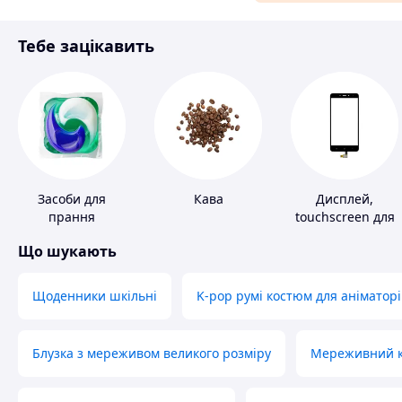
Матеріали для ремонту
Тебе зацікавить
Спорт і відпочинок
Засоби для
Кава
Дисплей,
прання
touchscreen для
телефонів
Що шукають
Щоденники шкільні
K-pop румі костюм для аніматорі
Блузка з мереживом великого розміру
Мереживний ко