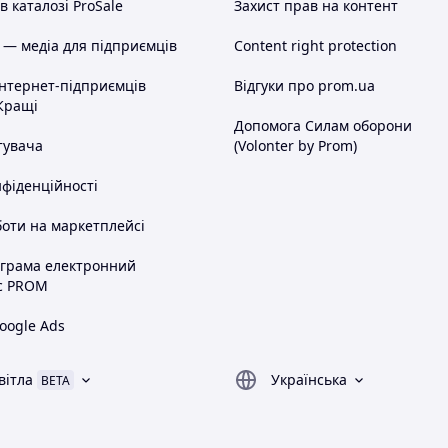
 каталозі ProSale
Захист прав на контент
 — медіа для підприємців
Content right protection
інтернет-підприємців
Відгуки про prom.ua
Кращі
Допомога Силам оборони
тувача
(Volonter by Prom)
нфіденційності
оти на маркетплейсі
ограма електронний
с PROM
oogle Ads
вітла
Українська
BETA