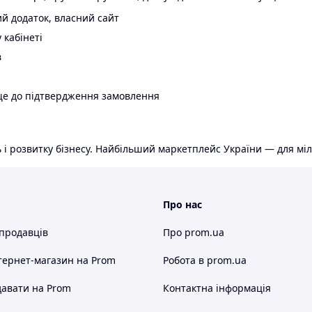
й додаток, власний сайт
 кабінеті
в
ще до підтвердження замовлення
 і розвитку бізнесу. Найбільший маркетплейс України — для міл
Про нас
 продавців
Про prom.ua
тернет-магазин
на Prom
Робота в prom.ua
авати на Prom
Контактна інформація