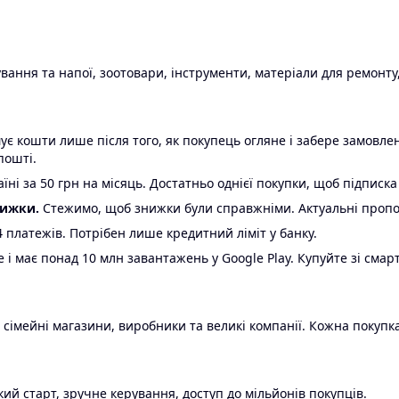
ання та напої, зоотовари, інструменти, матеріали для ремонту,
є кошти лише після того, як покупець огляне і забере замовл
пошті.
ні за 50 грн на місяць. Достатньо однієї покупки, щоб підписка
нижки.
Стежимо, щоб знижки були справжніми. Актуальні пропози
24 платежів. Потрібен лише кредитний ліміт у банку.
e і має понад 10 млн завантажень у Google Play. Купуйте зі смар
 сімейні магазини, виробники та великі компанії. Кожна покупка
ий старт, зручне керування, доступ до мільйонів покупців.