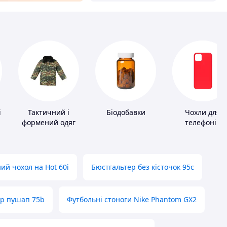
і
Тактичний і
Біодобавки
Чохли для
формений одяг
телефонів
ий чохол на Hot 60i
Бюстгальтер без кісточок 95с
ер пушап 75b
Футбольні стоноги Nike Phantom GX2