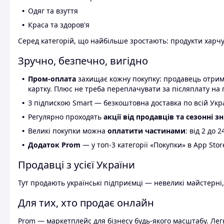
Одяг та взуття
Краса та здоров'я
Серед категорій, що найбільше зростають: продукти харчув
Зручно, безпечно, вигідно
Пром-оплата
захищає кожну покупку: продавець отриму
картку. Плюс не треба переплачувати за післяплату на 
З підпискою Smart — безкоштовна доставка по всій Украї
Регулярно проходять
акції від продавців та сезонні з
Великі покупки можна
оплатити частинами
: від 2 до 
Додаток Prom
— у топ-3 категорії «Покупки» в App Stor
Продавці з усієї України
Тут продають українські підприємці — невеликі майстерні,
Для тих, хто продає онлайн
Prom — маркетплейс для бізнесу будь-якого масштабу. Легк