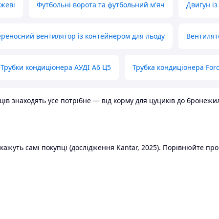
ожеві
Футбольні ворота та футбольний м'яч
Двигун із
реносний вентилятор із контейнером для льоду
Вентилят
Трубки кондиціонера АУДІ А6 Ц5
Трубка кондиціонера Ford
в знаходять усе потрібне — від корму для цуциків до бронежилет
ажуть самі покупці (дослідження Kantar, 2025). Порівнюйте пропо