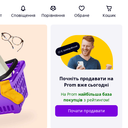
т
Сповіщення
Порівняння
Обране
Кошик
О! Є замовлення
Почніть продавати на
Prom
вже сьогодні
На
Prom
найбільша база
покупців
з рейтингом
!
Почати продавати