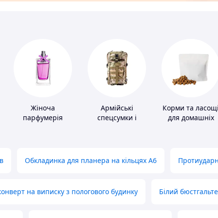
Жіноча
Армійські
Корми та ласощ
парфумерія
спецсумки і
для домашніх
рюкзаки
тварин і птахів
в
Обкладинка для планера на кільцях А6
Протиударн
нверт на виписку з пологового будинку
Білий бюстгальт