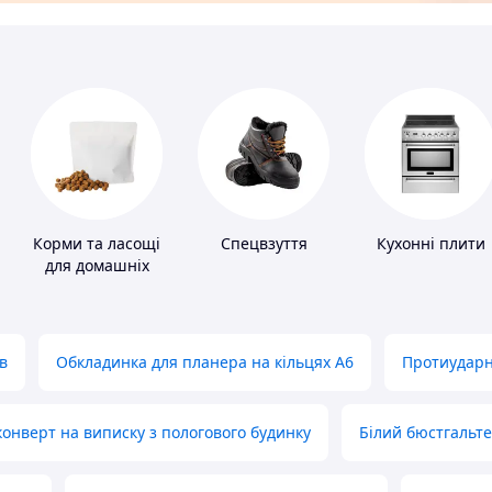
Корми та ласощі
Спецвзуття
Кухонні плити
для домашніх
тварин і птахів
в
Обкладинка для планера на кільцях А6
Протиударн
нверт на виписку з пологового будинку
Білий бюстгальт