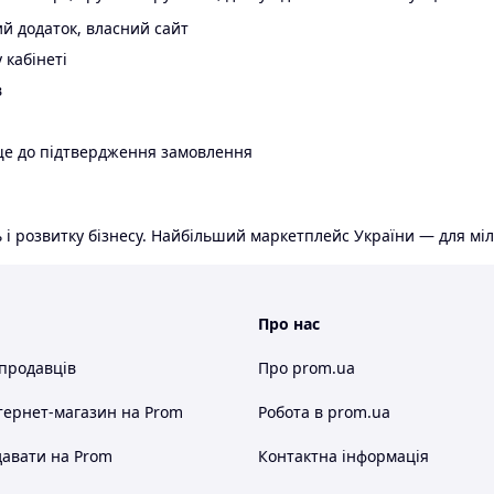
й додаток, власний сайт
 кабінеті
в
ще до підтвердження замовлення
 і розвитку бізнесу. Найбільший маркетплейс України — для міл
Про нас
 продавців
Про prom.ua
тернет-магазин
на Prom
Робота в prom.ua
авати на Prom
Контактна інформація