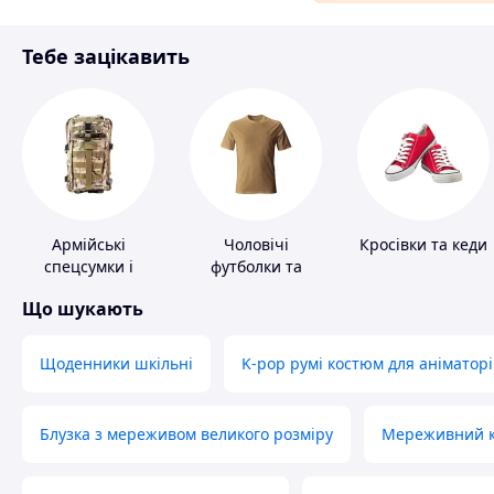
Матеріали для ремонту
Тебе зацікавить
Спорт і відпочинок
Армійські
Чоловічі
Кросівки та кеди
спецсумки і
футболки та
рюкзаки
майки
Що шукають
Щоденники шкільні
K-pop румі костюм для аніматорі
Блузка з мереживом великого розміру
Мереживний ко