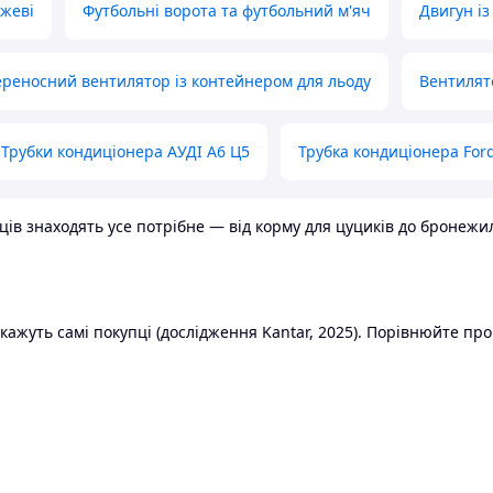
ожеві
Футбольні ворота та футбольний м'яч
Двигун із
реносний вентилятор із контейнером для льоду
Вентилят
Трубки кондиціонера АУДІ А6 Ц5
Трубка кондиціонера Ford
в знаходять усе потрібне — від корму для цуциків до бронежилет
ажуть самі покупці (дослідження Kantar, 2025). Порівнюйте пропо