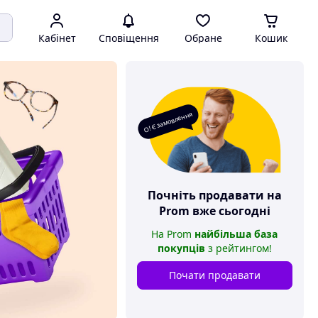
Кабінет
Сповіщення
Обране
Кошик
О! Є замовлення
Почніть продавати на
Prom
вже сьогодні
На
Prom
найбільша база
покупців
з рейтингом
!
Почати продавати