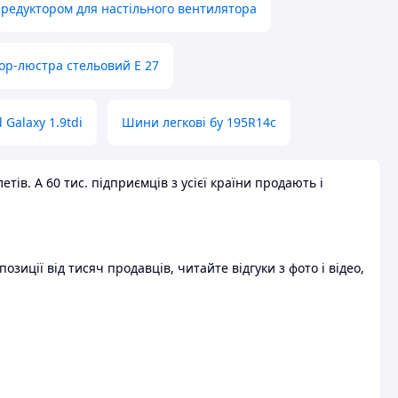
 редуктором для настільного вентилятора
ор-люстра стельовий E 27
 Galaxy 1.9tdi
Шини легкові бу 195R14c
ів. А 60 тис. підприємців з усієї країни продають і
зиції від тисяч продавців, читайте відгуки з фото і відео,