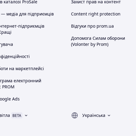
 каталозі ProSale
Захист прав на контент
 — медіа для підприємців
Content right protection
інтернет-підприємців
Відгуки про prom.ua
Кращі
Допомога Силам оборони
тувача
(Volonter by Prom)
нфіденційності
оти на маркетплейсі
ограма електронний
с PROM
oogle Ads
вітла
Українська
BETA