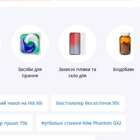
Засоби для
Захисні плівки та
Біодобавки
прання
скло для
портативних
пристроїв
ий чохол на Hot 60i
Бюстгальтер без кісточок 95с
ер пушап 75b
Футбольні стоноги Nike Phantom GX2