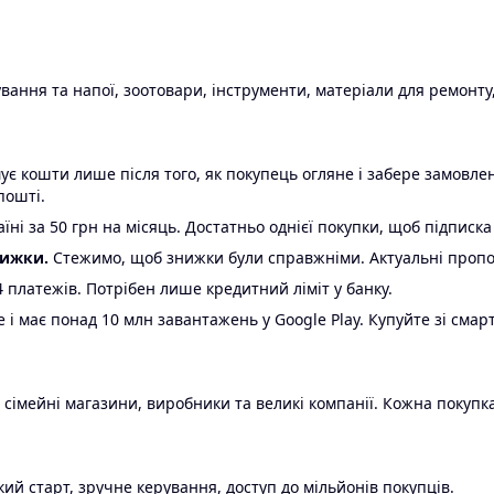
ання та напої, зоотовари, інструменти, матеріали для ремонту,
є кошти лише після того, як покупець огляне і забере замовл
пошті.
ні за 50 грн на місяць. Достатньо однієї покупки, щоб підписка
нижки.
Стежимо, щоб знижки були справжніми. Актуальні пропози
24 платежів. Потрібен лише кредитний ліміт у банку.
e і має понад 10 млн завантажень у Google Play. Купуйте зі смар
 сімейні магазини, виробники та великі компанії. Кожна покупка
ий старт, зручне керування, доступ до мільйонів покупців.