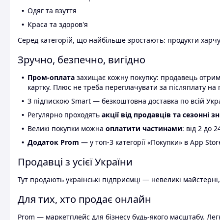
Одяг та взуття
Краса та здоров'я
Серед категорій, що найбільше зростають: продукти харчув
Зручно, безпечно, вигідно
Пром-оплата
захищає кожну покупку: продавець отриму
картку. Плюс не треба переплачувати за післяплату на 
З підпискою Smart — безкоштовна доставка по всій Украї
Регулярно проходять
акції від продавців та сезонні з
Великі покупки можна
оплатити частинами
: від 2 до 
Додаток Prom
— у топ-3 категорії «Покупки» в App Stor
Продавці з усієї України
Тут продають українські підприємці — невеликі майстерні,
Для тих, хто продає онлайн
Prom — маркетплейс для бізнесу будь-якого масштабу. Легк