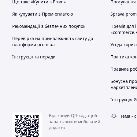
Що таке «Купити з Prom»
Просування в
Як купувати з Пром-оплатою
Sprava.prom
Рекомендації з безпечних покупок
Премія для 
Ecommerce.
Перевірка на приналежність сайту до
платформи prom.ua
Угода корис
Інструкції та поради
Політика ко
Правила роб
Бонусна пр
маркетплей
Інструкція G
Відскануй QR-код, щоб
Тема
-
с
завантажити мобільний
додаток