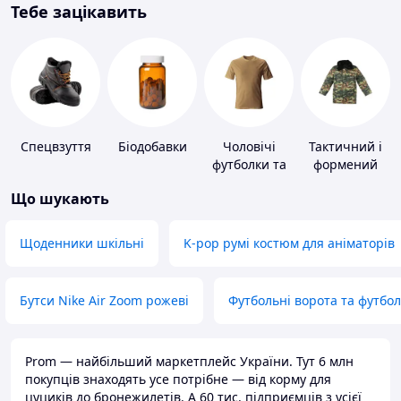
Тебе зацікавить
Спецвзуття
Біодобавки
Чоловічі
Тактичний і
футболки та
формений
майки
одяг
Що шукають
Щоденники шкільні
K-pop румі костюм для аніматорів
Бутси Nike Air Zoom рожеві
Футбольні ворота та футбо
Prom — найбільший маркетплейс України. Тут 6 млн
покупців знаходять усе потрібне — від корму для
цуциків до бронежилетів. А 60 тис. підприємців з усієї