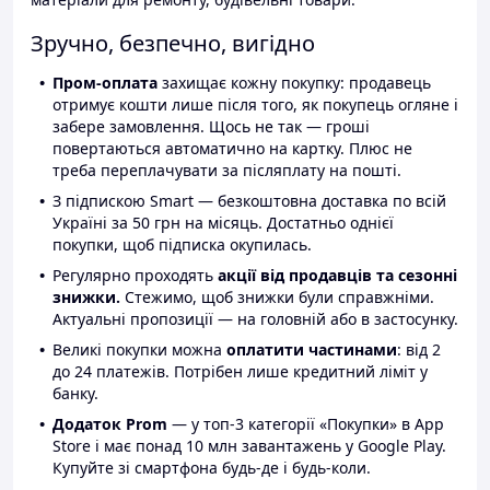
Зручно, безпечно, вигідно
Пром-оплата
захищає кожну покупку: продавець
отримує кошти лише після того, як покупець огляне і
забере замовлення. Щось не так — гроші
повертаються автоматично на картку. Плюс не
треба переплачувати за післяплату на пошті.
З підпискою Smart — безкоштовна доставка по всій
Україні за 50 грн на місяць. Достатньо однієї
покупки, щоб підписка окупилась.
Регулярно проходять
акції від продавців та сезонні
знижки.
Стежимо, щоб знижки були справжніми.
Актуальні пропозиції — на головній або в застосунку.
Великі покупки можна
оплатити частинами
: від 2
до 24 платежів. Потрібен лише кредитний ліміт у
банку.
Додаток Prom
— у топ-3 категорії «Покупки» в App
Store і має понад 10 млн завантажень у Google Play.
Купуйте зі смартфона будь-де і будь-коли.