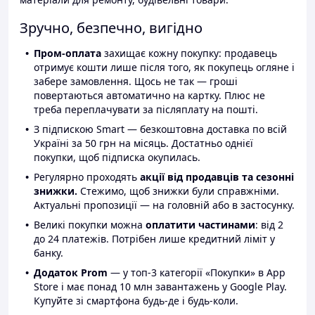
Зручно, безпечно, вигідно
Пром-оплата
захищає кожну покупку: продавець
отримує кошти лише після того, як покупець огляне і
забере замовлення. Щось не так — гроші
повертаються автоматично на картку. Плюс не
треба переплачувати за післяплату на пошті.
З підпискою Smart — безкоштовна доставка по всій
Україні за 50 грн на місяць. Достатньо однієї
покупки, щоб підписка окупилась.
Регулярно проходять
акції від продавців та сезонні
знижки.
Стежимо, щоб знижки були справжніми.
Актуальні пропозиції — на головній або в застосунку.
Великі покупки можна
оплатити частинами
: від 2
до 24 платежів. Потрібен лише кредитний ліміт у
банку.
Додаток Prom
— у топ-3 категорії «Покупки» в App
Store і має понад 10 млн завантажень у Google Play.
Купуйте зі смартфона будь-де і будь-коли.