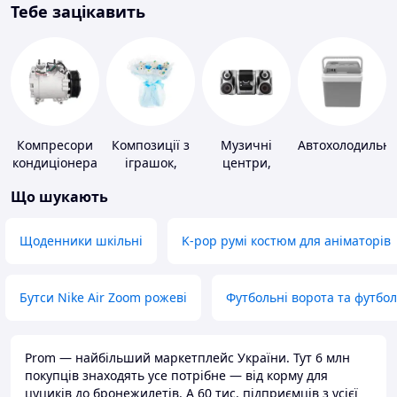
Тебе зацікавить
Компресори
Композиції з
Музичні
Автохолодильн
кондиціонера
іграшок,
центри,
одягу,
магнітоли
Що шукають
підгузків
Щоденники шкільні
K-pop румі костюм для аніматорів
Бутси Nike Air Zoom рожеві
Футбольні ворота та футбо
Prom — найбільший маркетплейс України. Тут 6 млн
покупців знаходять усе потрібне — від корму для
цуциків до бронежилетів. А 60 тис. підприємців з усієї