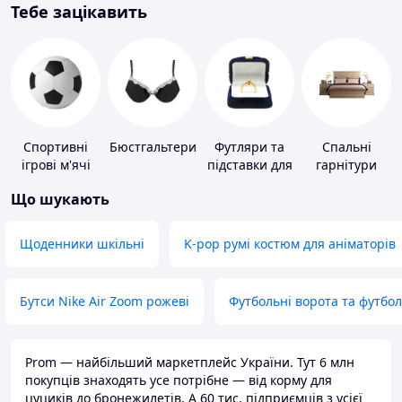
Тебе зацікавить
Спортивні
Бюстгальтери
Футляри та
Спальні
ігрові м'ячі
підставки для
гарнітури
коштовностей
Що шукають
Щоденники шкільні
K-pop румі костюм для аніматорів
Бутси Nike Air Zoom рожеві
Футбольні ворота та футбо
Prom — найбільший маркетплейс України. Тут 6 млн
покупців знаходять усе потрібне — від корму для
цуциків до бронежилетів. А 60 тис. підприємців з усієї