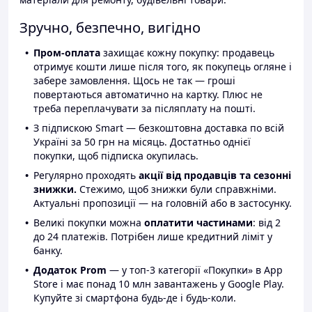
Зручно, безпечно, вигідно
Пром-оплата
захищає кожну покупку: продавець
отримує кошти лише після того, як покупець огляне і
забере замовлення. Щось не так — гроші
повертаються автоматично на картку. Плюс не
треба переплачувати за післяплату на пошті.
З підпискою Smart — безкоштовна доставка по всій
Україні за 50 грн на місяць. Достатньо однієї
покупки, щоб підписка окупилась.
Регулярно проходять
акції від продавців та сезонні
знижки.
Стежимо, щоб знижки були справжніми.
Актуальні пропозиції — на головній або в застосунку.
Великі покупки можна
оплатити частинами
: від 2
до 24 платежів. Потрібен лише кредитний ліміт у
банку.
Додаток Prom
— у топ-3 категорії «Покупки» в App
Store і має понад 10 млн завантажень у Google Play.
Купуйте зі смартфона будь-де і будь-коли.