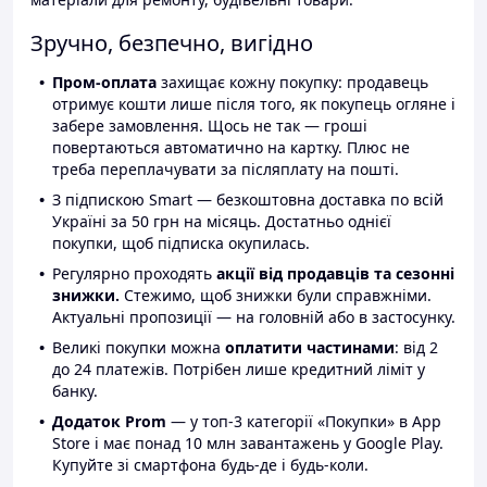
Зручно, безпечно, вигідно
Пром-оплата
захищає кожну покупку: продавець
отримує кошти лише після того, як покупець огляне і
забере замовлення. Щось не так — гроші
повертаються автоматично на картку. Плюс не
треба переплачувати за післяплату на пошті.
З підпискою Smart — безкоштовна доставка по всій
Україні за 50 грн на місяць. Достатньо однієї
покупки, щоб підписка окупилась.
Регулярно проходять
акції від продавців та сезонні
знижки.
Стежимо, щоб знижки були справжніми.
Актуальні пропозиції — на головній або в застосунку.
Великі покупки можна
оплатити частинами
: від 2
до 24 платежів. Потрібен лише кредитний ліміт у
банку.
Додаток Prom
— у топ-3 категорії «Покупки» в App
Store і має понад 10 млн завантажень у Google Play.
Купуйте зі смартфона будь-де і будь-коли.