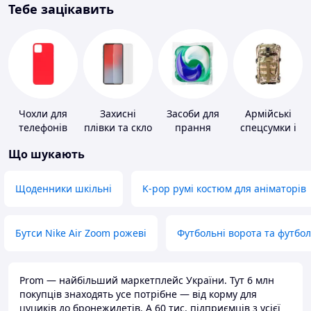
Тебе зацікавить
Чохли для
Захисні
Засоби для
Армійські
телефонів
плівки та скло
прання
спецсумки і
для
рюкзаки
Що шукають
портативних
пристроїв
Щоденники шкільні
K-pop румі костюм для аніматорів
Бутси Nike Air Zoom рожеві
Футбольні ворота та футбо
Prom — найбільший маркетплейс України. Тут 6 млн
покупців знаходять усе потрібне — від корму для
цуциків до бронежилетів. А 60 тис. підприємців з усієї