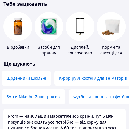
Тебе зацікавить
Біодобавки
Засоби для
Дисплей,
Корми та
прання
touchscreen
ласощі для
для телефонів
домашніх
Що шукають
тварин і
птахів
Щоденники шкільні
K-pop румі костюм для аніматорів
Бутси Nike Air Zoom рожеві
Футбольні ворота та футбо
Prom — найбільший маркетплейс України. Тут 6 млн
покупців знаходять усе потрібне — від корму для
цуциків до бронежилетів. А 60 тис. підприємців з усієї