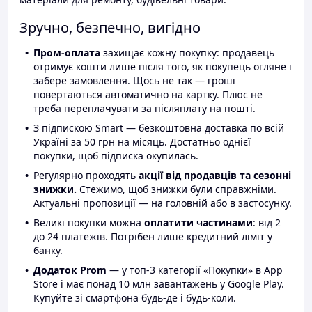
Зручно, безпечно, вигідно
Пром-оплата
захищає кожну покупку: продавець
отримує кошти лише після того, як покупець огляне і
забере замовлення. Щось не так — гроші
повертаються автоматично на картку. Плюс не
треба переплачувати за післяплату на пошті.
З підпискою Smart — безкоштовна доставка по всій
Україні за 50 грн на місяць. Достатньо однієї
покупки, щоб підписка окупилась.
Регулярно проходять
акції від продавців та сезонні
знижки.
Стежимо, щоб знижки були справжніми.
Актуальні пропозиції — на головній або в застосунку.
Великі покупки можна
оплатити частинами
: від 2
до 24 платежів. Потрібен лише кредитний ліміт у
банку.
Додаток Prom
— у топ-3 категорії «Покупки» в App
Store і має понад 10 млн завантажень у Google Play.
Купуйте зі смартфона будь-де і будь-коли.