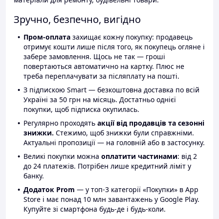
Зручно, безпечно, вигідно
Пром-оплата
захищає кожну покупку: продавець
отримує кошти лише після того, як покупець огляне і
забере замовлення. Щось не так — гроші
повертаються автоматично на картку. Плюс не
треба переплачувати за післяплату на пошті.
З підпискою Smart — безкоштовна доставка по всій
Україні за 50 грн на місяць. Достатньо однієї
покупки, щоб підписка окупилась.
Регулярно проходять
акції від продавців та сезонні
знижки.
Стежимо, щоб знижки були справжніми.
Актуальні пропозиції — на головній або в застосунку.
Великі покупки можна
оплатити частинами
: від 2
до 24 платежів. Потрібен лише кредитний ліміт у
банку.
Додаток Prom
— у топ-3 категорії «Покупки» в App
Store і має понад 10 млн завантажень у Google Play.
Купуйте зі смартфона будь-де і будь-коли.