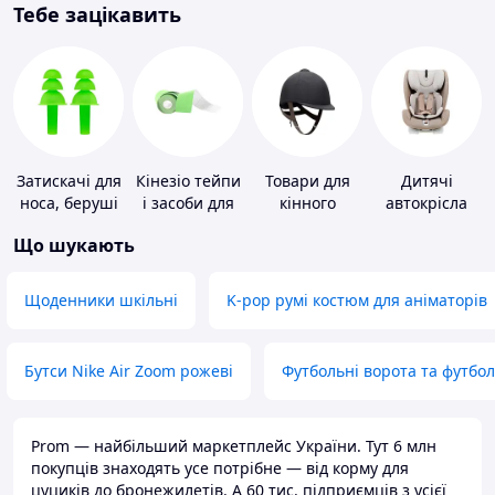
Тебе зацікавить
Затискачі для
Кінезіо тейпи
Товари для
Дитячі
носа, беруші
і засоби для
кінного
автокрісла
для плавання
тейпування
спорту
Що шукають
Щоденники шкільні
K-pop румі костюм для аніматорів
Бутси Nike Air Zoom рожеві
Футбольні ворота та футбо
Prom — найбільший маркетплейс України. Тут 6 млн
покупців знаходять усе потрібне — від корму для
цуциків до бронежилетів. А 60 тис. підприємців з усієї