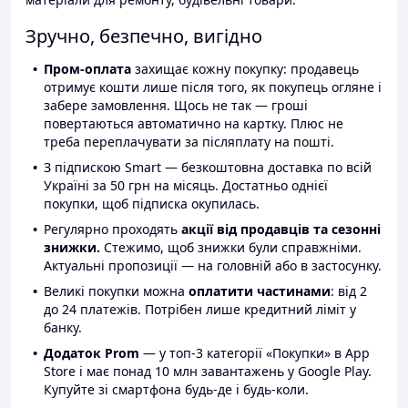
Зручно, безпечно, вигідно
Пром-оплата
захищає кожну покупку: продавець
отримує кошти лише після того, як покупець огляне і
забере замовлення. Щось не так — гроші
повертаються автоматично на картку. Плюс не
треба переплачувати за післяплату на пошті.
З підпискою Smart — безкоштовна доставка по всій
Україні за 50 грн на місяць. Достатньо однієї
покупки, щоб підписка окупилась.
Регулярно проходять
акції від продавців та сезонні
знижки.
Стежимо, щоб знижки були справжніми.
Актуальні пропозиції — на головній або в застосунку.
Великі покупки можна
оплатити частинами
: від 2
до 24 платежів. Потрібен лише кредитний ліміт у
банку.
Додаток Prom
— у топ-3 категорії «Покупки» в App
Store і має понад 10 млн завантажень у Google Play.
Купуйте зі смартфона будь-де і будь-коли.