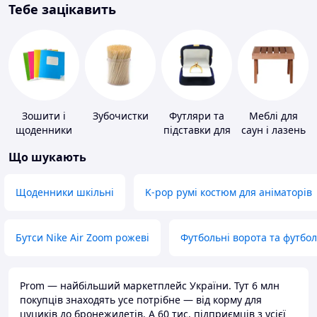
Тебе зацікавить
Зошити і
Зубочистки
Футляри та
Меблі для
щоденники
підставки для
саун і лазень
коштовностей
Що шукають
Щоденники шкільні
K-pop румі костюм для аніматорів
Бутси Nike Air Zoom рожеві
Футбольні ворота та футбо
Prom — найбільший маркетплейс України. Тут 6 млн
покупців знаходять усе потрібне — від корму для
цуциків до бронежилетів. А 60 тис. підприємців з усієї