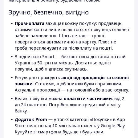
Зручно, безпечно, вигідно
Пром-оплата
захищає кожну покупку: продавець
отримує кошти лише після того, як покупець огляне і
забере замовлення. Щось не так — гроші
повертаються автоматично на картку. Плюс не
треба переплачувати за післяплату на пошті.
З підпискою Smart — безкоштовна доставка по всій
Україні за 50 грн на місяць. Достатньо однієї
покупки, щоб підписка окупилась.
Регулярно проходять
акції від продавців та сезонні
знижки.
Стежимо, щоб знижки були справжніми.
Актуальні пропозиції — на головній або в застосунку.
Великі покупки можна
оплатити частинами
: від 2
до 24 платежів. Потрібен лише кредитний ліміт у
банку.
Додаток Prom
— у топ-3 категорії «Покупки» в App
Store і має понад 10 млн завантажень у Google Play.
Купуйте зі смартфона будь-де і будь-коли.