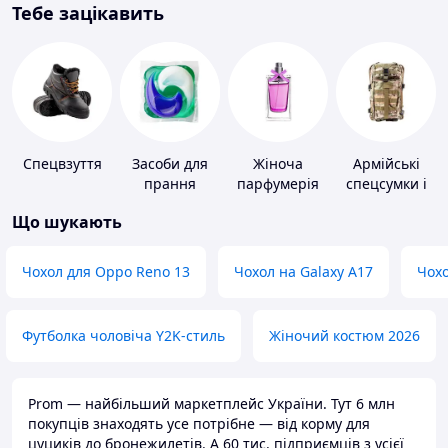
Тебе зацікавить
Спецвзуття
Засоби для
Жіноча
Армійські
прання
парфумерія
спецсумки і
рюкзаки
Що шукають
Чохол для Oppo Reno 13
Чохол на Galaxy A17
Чохо
Футболка чоловіча Y2K-стиль
Жіночий костюм 2026
Prom — найбільший маркетплейс України. Тут 6 млн
покупців знаходять усе потрібне — від корму для
цуциків до бронежилетів. А 60 тис. підприємців з усієї