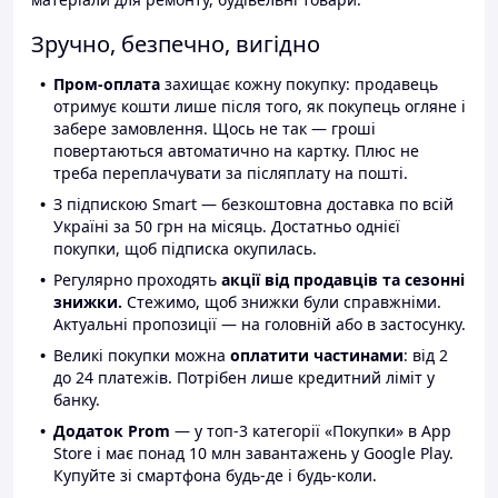
Зручно, безпечно, вигідно
Пром-оплата
захищає кожну покупку: продавець
отримує кошти лише після того, як покупець огляне і
забере замовлення. Щось не так — гроші
повертаються автоматично на картку. Плюс не
треба переплачувати за післяплату на пошті.
З підпискою Smart — безкоштовна доставка по всій
Україні за 50 грн на місяць. Достатньо однієї
покупки, щоб підписка окупилась.
Регулярно проходять
акції від продавців та сезонні
знижки.
Стежимо, щоб знижки були справжніми.
Актуальні пропозиції — на головній або в застосунку.
Великі покупки можна
оплатити частинами
: від 2
до 24 платежів. Потрібен лише кредитний ліміт у
банку.
Додаток Prom
— у топ-3 категорії «Покупки» в App
Store і має понад 10 млн завантажень у Google Play.
Купуйте зі смартфона будь-де і будь-коли.