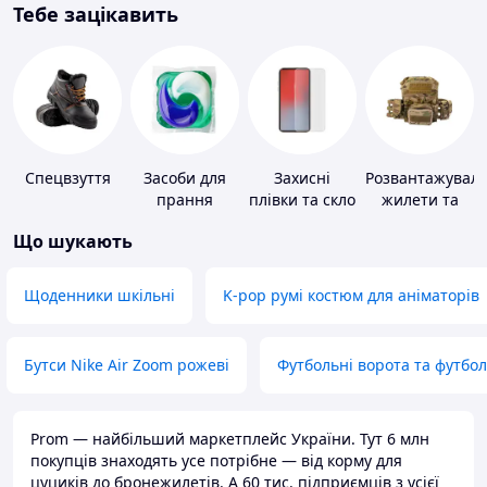
Тебе зацікавить
Спецвзуття
Засоби для
Захисні
Розвантажуваль
прання
плівки та скло
жилети та
для
плитоноски
Що шукають
портативних
без плит
пристроїв
Щоденники шкільні
K-pop румі костюм для аніматорів
Бутси Nike Air Zoom рожеві
Футбольні ворота та футбо
Prom — найбільший маркетплейс України. Тут 6 млн
покупців знаходять усе потрібне — від корму для
цуциків до бронежилетів. А 60 тис. підприємців з усієї