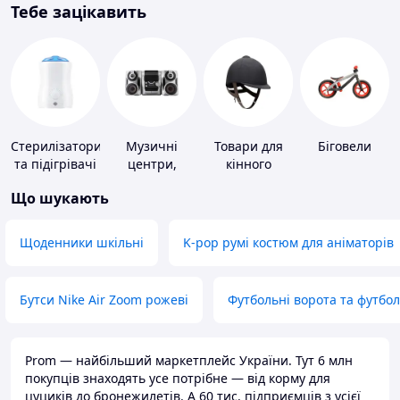
Тебе зацікавить
Стерилізатори
Музичні
Товари для
Біговели
та підігрівачі
центри,
кінного
для дитячого
магнітоли
спорту
Що шукають
харчування
Щоденники шкільні
K-pop румі костюм для аніматорів
Бутси Nike Air Zoom рожеві
Футбольні ворота та футбо
Prom — найбільший маркетплейс України. Тут 6 млн
покупців знаходять усе потрібне — від корму для
цуциків до бронежилетів. А 60 тис. підприємців з усієї