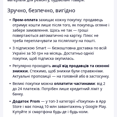
Зручно, безпечно, вигідно
Пром-оплата
захищає кожну покупку: продавець
отримує кошти лише після того, як покупець огляне і
забере замовлення. Щось не так — гроші
повертаються автоматично на картку. Плюс не
треба переплачувати за післяплату на пошті.
З підпискою Smart — безкоштовна доставка по всій
Україні за 50 грн на місяць. Достатньо однієї
покупки, щоб підписка окупилась.
Регулярно проходять
акції від продавців та сезонні
знижки.
Стежимо, щоб знижки були справжніми.
Актуальні пропозиції — на головній або в застосунку.
Великі покупки можна
оплатити частинами
: від 2
до 24 платежів. Потрібен лише кредитний ліміт у
банку.
Додаток Prom
— у топ-3 категорії «Покупки» в App
Store і має понад 10 млн завантажень у Google Play.
Купуйте зі смартфона будь-де і будь-коли.