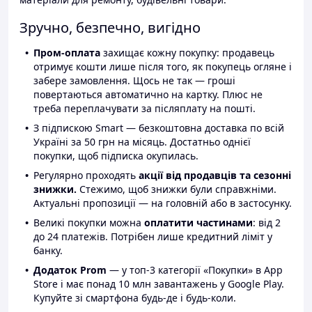
Зручно, безпечно, вигідно
Пром-оплата
захищає кожну покупку: продавець
отримує кошти лише після того, як покупець огляне і
забере замовлення. Щось не так — гроші
повертаються автоматично на картку. Плюс не
треба переплачувати за післяплату на пошті.
З підпискою Smart — безкоштовна доставка по всій
Україні за 50 грн на місяць. Достатньо однієї
покупки, щоб підписка окупилась.
Регулярно проходять
акції від продавців та сезонні
знижки.
Стежимо, щоб знижки були справжніми.
Актуальні пропозиції — на головній або в застосунку.
Великі покупки можна
оплатити частинами
: від 2
до 24 платежів. Потрібен лише кредитний ліміт у
банку.
Додаток Prom
— у топ-3 категорії «Покупки» в App
Store і має понад 10 млн завантажень у Google Play.
Купуйте зі смартфона будь-де і будь-коли.