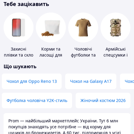
Тебе зацікавить
Захисні
Корми та
Чоловічі
Армійські
плівки та скло
ласощі для
футболки та
спецсумки і
для
домашніх
майки
рюкзаки
Що шукають
портативних
тварин і
пристроїв
птахів
Чохол для Oppo Reno 13
Чохол на Galaxy A17
Чохо
Футболка чоловіча Y2K-стиль
Жіночий костюм 2026
Prom — найбільший маркетплейс України. Тут 6 млн
покупців знаходять усе потрібне — від корму для
цуциків до бронежилетів. А 60 тис. підприємців з усієї