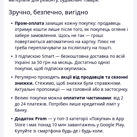
Зручно, безпечно, вигідно
Пром-оплата
захищає кожну покупку: продавець
отримує кошти лише після того, як покупець огляне і
забере замовлення. Щось не так — гроші
повертаються автоматично на картку. Плюс не
треба переплачувати за післяплату на пошті.
З підпискою Smart — безкоштовна доставка по всій
Україні за 50 грн на місяць. Достатньо однієї
покупки, щоб підписка окупилась.
Регулярно проходять
акції від продавців та сезонні
знижки.
Стежимо, щоб знижки були справжніми.
Актуальні пропозиції — на головній або в застосунку.
Великі покупки можна
оплатити частинами
: від 2
до 24 платежів. Потрібен лише кредитний ліміт у
банку.
Додаток Prom
— у топ-3 категорії «Покупки» в App
Store і має понад 10 млн завантажень у Google Play.
Купуйте зі смартфона будь-де і будь-коли.