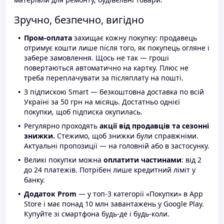
Зручно, безпечно, вигідно
Пром-оплата
захищає кожну покупку: продавець
отримує кошти лише після того, як покупець огляне і
забере замовлення. Щось не так — гроші
повертаються автоматично на картку. Плюс не
треба переплачувати за післяплату на пошті.
З підпискою Smart — безкоштовна доставка по всій
Україні за 50 грн на місяць. Достатньо однієї
покупки, щоб підписка окупилась.
Регулярно проходять
акції від продавців та сезонні
знижки.
Стежимо, щоб знижки були справжніми.
Актуальні пропозиції — на головній або в застосунку.
Великі покупки можна
оплатити частинами
: від 2
до 24 платежів. Потрібен лише кредитний ліміт у
банку.
Додаток Prom
— у топ-3 категорії «Покупки» в App
Store і має понад 10 млн завантажень у Google Play.
Купуйте зі смартфона будь-де і будь-коли.