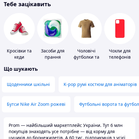
Тебе зацікавить
Кросівки та
Засоби для
Чоловічі
Чохли для
кеди
прання
футболки та
телефонів
майки
Що шукають
Щоденники шкільні
K-pop румі костюм для аніматорів
Бутси Nike Air Zoom рожеві
Футбольні ворота та футбо
Prom — найбільший маркетплейс України. Тут 6 млн
покупців знаходять усе потрібне — від корму для
цуциків до бронежилетів. А 60 тис. підприємців з усієї