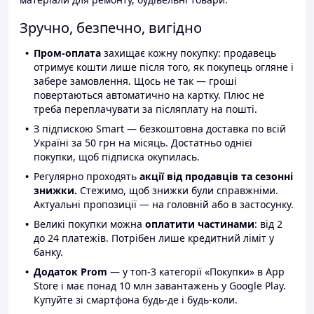
Зручно, безпечно, вигідно
Пром-оплата
захищає кожну покупку: продавець
отримує кошти лише після того, як покупець огляне і
забере замовлення. Щось не так — гроші
повертаються автоматично на картку. Плюс не
треба переплачувати за післяплату на пошті.
З підпискою Smart — безкоштовна доставка по всій
Україні за 50 грн на місяць. Достатньо однієї
покупки, щоб підписка окупилась.
Регулярно проходять
акції від продавців та сезонні
знижки.
Стежимо, щоб знижки були справжніми.
Актуальні пропозиції — на головній або в застосунку.
Великі покупки можна
оплатити частинами
: від 2
до 24 платежів. Потрібен лише кредитний ліміт у
банку.
Додаток Prom
— у топ-3 категорії «Покупки» в App
Store і має понад 10 млн завантажень у Google Play.
Купуйте зі смартфона будь-де і будь-коли.