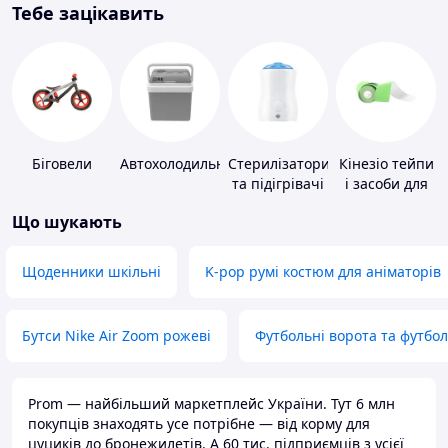
Тебе зацікавить
Біговели
Автохолодильники
Стерилізатори
Кінезіо тейпи
та підігрівачі
і засоби для
для дитячого
тейпування
Що шукають
харчування
Щоденники шкільні
K-pop румі костюм для аніматорів
Бутси Nike Air Zoom рожеві
Футбольні ворота та футбо
Prom — найбільший маркетплейс України. Тут 6 млн
покупців знаходять усе потрібне — від корму для
цуциків до бронежилетів. А 60 тис. підприємців з усієї