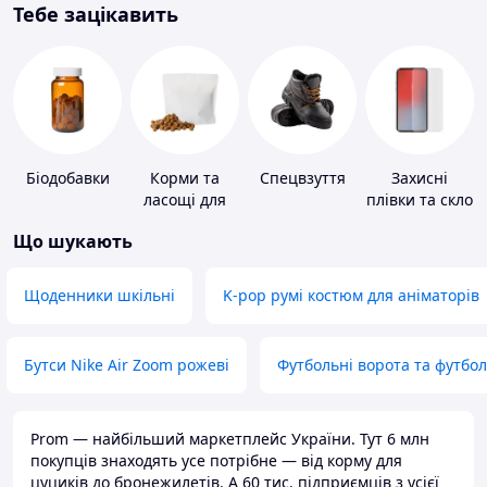
Тебе зацікавить
Біодобавки
Корми та
Спецвзуття
Захисні
ласощі для
плівки та скло
домашніх
для
Що шукають
тварин і
портативних
птахів
пристроїв
Щоденники шкільні
K-pop румі костюм для аніматорів
Бутси Nike Air Zoom рожеві
Футбольні ворота та футбо
Prom — найбільший маркетплейс України. Тут 6 млн
покупців знаходять усе потрібне — від корму для
цуциків до бронежилетів. А 60 тис. підприємців з усієї