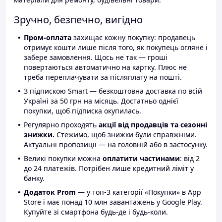
Зручно, безпечно, вигідно
Пром-оплата
захищає кожну покупку: продавець
отримує кошти лише після того, як покупець огляне і
забере замовлення. Щось не так — гроші
повертаються автоматично на картку. Плюс не
треба переплачувати за післяплату на пошті.
З підпискою Smart — безкоштовна доставка по всій
Україні за 50 грн на місяць. Достатньо однієї
покупки, щоб підписка окупилась.
Регулярно проходять
акції від продавців та сезонні
знижки.
Стежимо, щоб знижки були справжніми.
Актуальні пропозиції — на головній або в застосунку.
Великі покупки можна
оплатити частинами
: від 2
до 24 платежів. Потрібен лише кредитний ліміт у
банку.
Додаток Prom
— у топ-3 категорії «Покупки» в App
Store і має понад 10 млн завантажень у Google Play.
Купуйте зі смартфона будь-де і будь-коли.