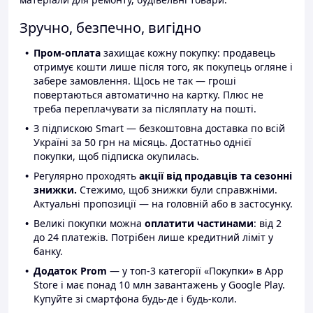
Зручно, безпечно, вигідно
Пром-оплата
захищає кожну покупку: продавець
отримує кошти лише після того, як покупець огляне і
забере замовлення. Щось не так — гроші
повертаються автоматично на картку. Плюс не
треба переплачувати за післяплату на пошті.
З підпискою Smart — безкоштовна доставка по всій
Україні за 50 грн на місяць. Достатньо однієї
покупки, щоб підписка окупилась.
Регулярно проходять
акції від продавців та сезонні
знижки.
Стежимо, щоб знижки були справжніми.
Актуальні пропозиції — на головній або в застосунку.
Великі покупки можна
оплатити частинами
: від 2
до 24 платежів. Потрібен лише кредитний ліміт у
банку.
Додаток Prom
— у топ-3 категорії «Покупки» в App
Store і має понад 10 млн завантажень у Google Play.
Купуйте зі смартфона будь-де і будь-коли.