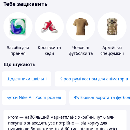
Тебе зацікавить
Засоби для
Кросівки та
Чоловічі
Армійські
прання
кеди
футболки та
спецсумки і
майки
рюкзаки
Що шукають
Щоденники шкільні
K-pop румі костюм для аніматорів
Бутси Nike Air Zoom рожеві
Футбольні ворота та футбо
Prom — найбільший маркетплейс України. Тут 6 млн
покупців знаходять усе потрібне — від корму для
цуциків до бронежилетів. А 60 тис. підприємців з усієї