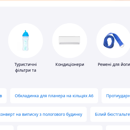
Туристичні
Кондиціонери
Ремені для йоги
фільтри та
пігулки для
питної води
в
Обкладинка для планера на кільцях А6
Протиударн
нверт на виписку з пологового будинку
Білий бюстгальт