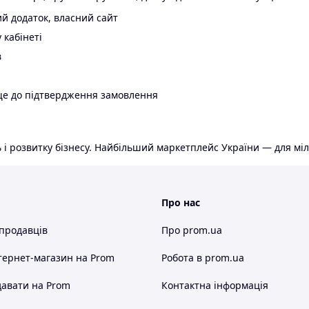
й додаток, власний сайт
 кабінеті
в
ще до підтвердження замовлення
 і розвитку бізнесу. Найбільший маркетплейс України — для міл
Про нас
 продавців
Про prom.ua
тернет-магазин
на Prom
Робота в prom.ua
авати на Prom
Контактна інформація