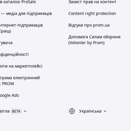
 каталозі ProSale
Захист прав на контент
 — медіа для підприємців
Content right protection
інтернет-підприємців
Відгуки про prom.ua
Кращі
Допомога Силам оборони
тувача
(Volonter by Prom)
нфіденційності
оти на маркетплейсі
ограма електронний
с PROM
oogle Ads
вітла
Українська
BETA