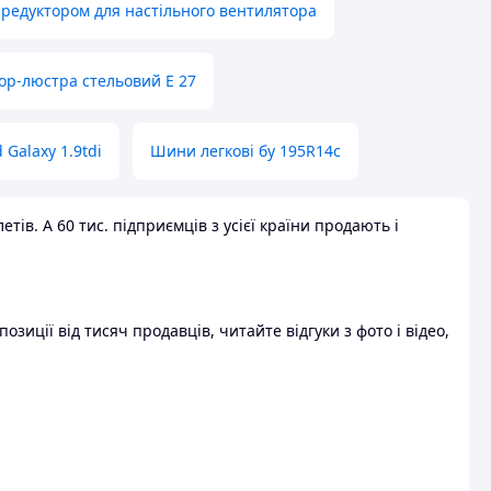
 редуктором для настільного вентилятора
ор-люстра стельовий E 27
 Galaxy 1.9tdi
Шини легкові бу 195R14c
ів. А 60 тис. підприємців з усієї країни продають і
зиції від тисяч продавців, читайте відгуки з фото і відео,