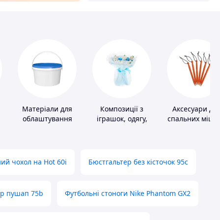
Матеріали для
Композиції з
Аксесуари дл
облаштування
іграшок, одягу,
спальних мішкі
промислових
підгузків
карематів та
підлог
наметів
ий чохол на Hot 60i
Бюстгальтер без кісточок 95с
ер пушап 75b
Футбольні стоноги Nike Phantom GX2