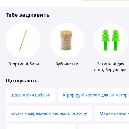
Матеріали для ремонту
Тебе зацікавить
Спорт і відпочинок
Спортивні бити
Зубочистки
Затискачі для
носа, беруші для
плавання
Що шукають
Щоденники шкільні
K-pop румі костюм для аніматорі
Блузка з мереживом великого розміру
Мереживний ко