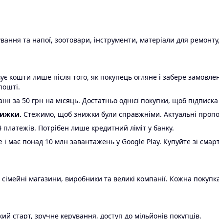
ання та напої, зоотовари, інструменти, матеріали для ремонту,
є кошти лише після того, як покупець огляне і забере замовл
пошті.
ні за 50 грн на місяць. Достатньо однієї покупки, щоб підписка
нижки.
Стежимо, щоб знижки були справжніми. Актуальні пропози
24 платежів. Потрібен лише кредитний ліміт у банку.
e і має понад 10 млн завантажень у Google Play. Купуйте зі смар
 сімейні магазини, виробники та великі компанії. Кожна покупка
ий старт, зручне керування, доступ до мільйонів покупців.