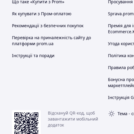
Що таке «Купити з Prom»
Просування в
Як купувати з Пром-оплатою
Sprava.prom
Рекомендації з безпечних покупок
Премія для 
Ecommerce.
Перевірка на приналежність сайту до
платформи prom.ua
Угода корис
Інструкції та поради
Політика ко
Правила роб
Бонусна пр
маркетплей
Інструкція G
Відскануй QR-код, щоб
Тема
-
с
завантажити мобільний
додаток