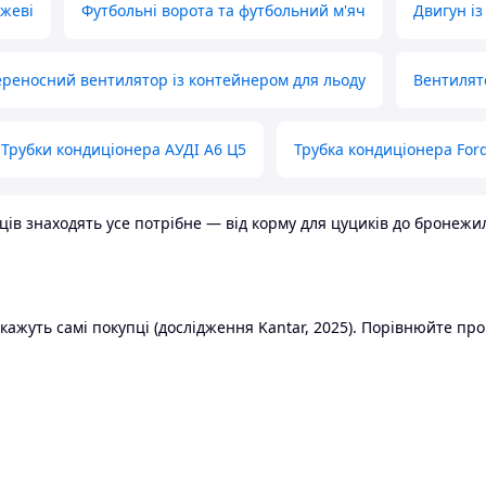
ожеві
Футбольні ворота та футбольний м'яч
Двигун із
реносний вентилятор із контейнером для льоду
Вентилят
Трубки кондиціонера АУДІ А6 Ц5
Трубка кондиціонера Ford
в знаходять усе потрібне — від корму для цуциків до бронежилет
ажуть самі покупці (дослідження Kantar, 2025). Порівнюйте пропо