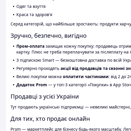
Одяг та взуття
Краса та здоров'я
Серед категорій, що найбільше зростають: продукти харчув
Зручно, безпечно, вигідно
Пром-оплата
захищає кожну покупку: продавець отриму
картку. Плюс не треба переплачувати за післяплату на 
З підпискою Smart — безкоштовна доставка по всій Украї
Регулярно проходять
акції від продавців та сезонні з
Великі покупки можна
оплатити частинами
: від 2 до 
Додаток Prom
— у топ-3 категорії «Покупки» в App Stor
Продавці з усієї України
Тут продають українські підприємці — невеликі майстерні,
Для тих, хто продає онлайн
Prom — маркетплейс для бізнесу будь-якого масштабу. Легк