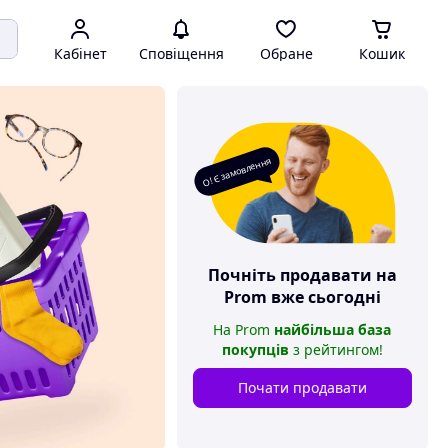
Кабінет
Сповіщення
Обране
Кошик
О! Є замовлення
Почніть продавати на
Prom
вже сьогодні
На
Prom
найбільша база
покупців
з рейтингом
!
Почати продавати