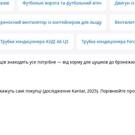
ожеві
Футбольні ворота та футбольний м'яч
Двигун із
реносний вентилятор із контейнером для льоду
Вентилят
Трубки кондиціонера АУДІ А6 Ц5
Трубка кондиціонера Ford
в знаходять усе потрібне — від корму для цуциків до бронежилет
ажуть самі покупці (дослідження Kantar, 2025). Порівнюйте пропо