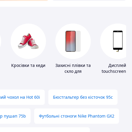
Кросівки та кеди
Захисні плівки та
Дисплей,
скло для
touchscreen д
портативних
телефонів
пристроїв
ий чохол на Hot 60i
Бюстгальтер без кісточок 95с
ер пушап 75b
Футбольні стоноги Nike Phantom GX2