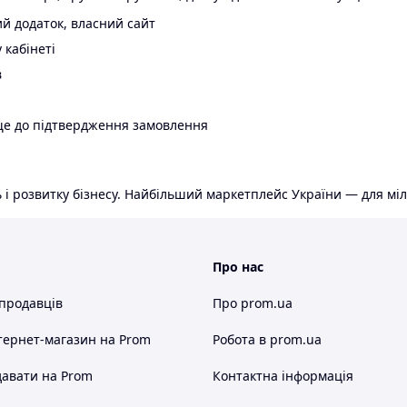
й додаток, власний сайт
 кабінеті
в
ще до підтвердження замовлення
 і розвитку бізнесу. Найбільший маркетплейс України — для міл
Про нас
 продавців
Про prom.ua
тернет-магазин
на Prom
Робота в prom.ua
авати на Prom
Контактна інформація