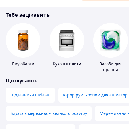
Матеріали для ремонту
Тебе зацікавить
Спорт і відпочинок
Біодобавки
Кухонні плити
Засоби для
прання
Що шукають
Щоденники шкільні
K-pop румі костюм для аніматорі
Блузка з мереживом великого розміру
Мереживний ко