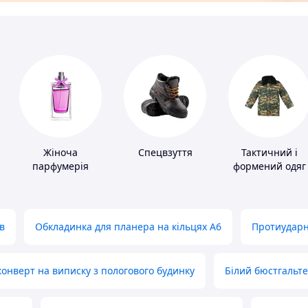
Жіноча
Спецвзуття
Тактичний і
парфумерія
формений одяг
в
Обкладинка для планера на кільцях А6
Протиударн
нверт на виписку з пологового будинку
Білий бюстгальт