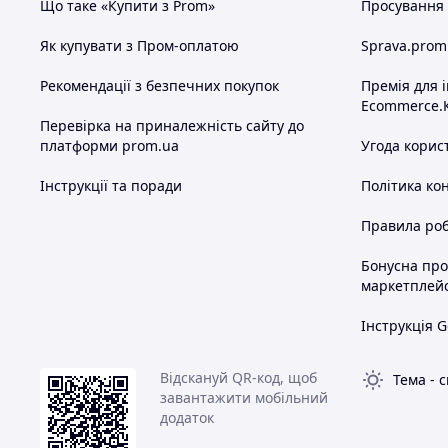
Що таке «Купити з Prom»
Просування в
Як купувати з Пром-оплатою
Sprava.prom
Рекомендації з безпечних покупок
Премія для 
Ecommerce.
Перевірка на приналежність сайту до
платформи prom.ua
Угода корис
Інструкції та поради
Політика ко
Правила роб
Бонусна пр
маркетплей
Інструкція G
Відскануй QR-код, щоб
Тема
-
с
завантажити мобільний
додаток