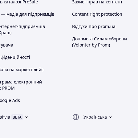
 каталозі ProSale
Захист прав на контент
 — медіа для підприємців
Content right protection
інтернет-підприємців
Відгуки про prom.ua
Кращі
Допомога Силам оборони
тувача
(Volonter by Prom)
нфіденційності
оти на маркетплейсі
ограма електронний
с PROM
oogle Ads
вітла
Українська
BETA