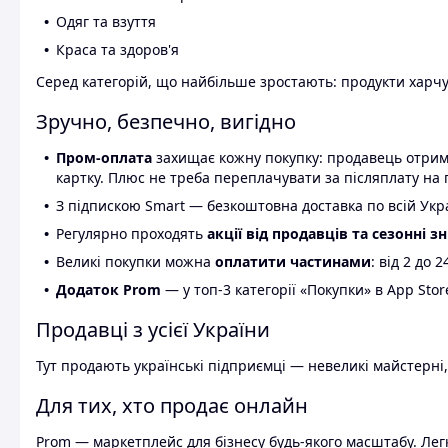
Одяг та взуття
Краса та здоров'я
Серед категорій, що найбільше зростають: продукти харчув
Зручно, безпечно, вигідно
Пром-оплата
захищає кожну покупку: продавець отриму
картку. Плюс не треба переплачувати за післяплату на 
З підпискою Smart — безкоштовна доставка по всій Украї
Регулярно проходять
акції від продавців та сезонні з
Великі покупки можна
оплатити частинами
: від 2 до 
Додаток Prom
— у топ-3 категорії «Покупки» в App Stor
Продавці з усієї України
Тут продають українські підприємці — невеликі майстерні,
Для тих, хто продає онлайн
Prom — маркетплейс для бізнесу будь-якого масштабу. Легк