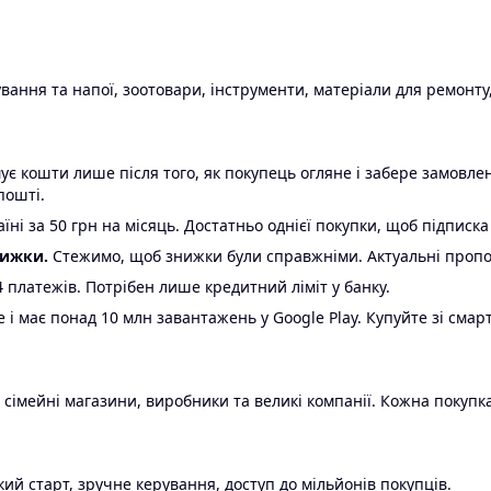
ання та напої, зоотовари, інструменти, матеріали для ремонту,
є кошти лише після того, як покупець огляне і забере замовл
пошті.
ні за 50 грн на місяць. Достатньо однієї покупки, щоб підписка
нижки.
Стежимо, щоб знижки були справжніми. Актуальні пропози
24 платежів. Потрібен лише кредитний ліміт у банку.
e і має понад 10 млн завантажень у Google Play. Купуйте зі смар
 сімейні магазини, виробники та великі компанії. Кожна покупка
ий старт, зручне керування, доступ до мільйонів покупців.