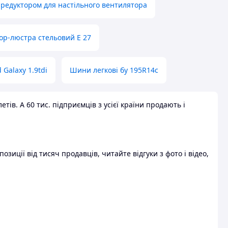
 редуктором для настільного вентилятора
ор-люстра стельовий E 27
 Galaxy 1.9tdi
Шини легкові бу 195R14c
ів. А 60 тис. підприємців з усієї країни продають і
зиції від тисяч продавців, читайте відгуки з фото і відео,