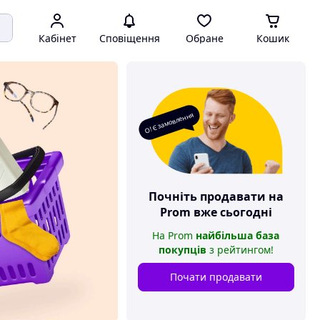
Кабінет
Сповіщення
Обране
Кошик
О! Є замовлення
Почніть продавати на
Prom
вже сьогодні
На
Prom
найбільша база
покупців
з рейтингом
!
Почати продавати