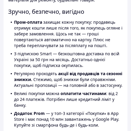
Зручно, безпечно, вигідно
Пром-оплата
захищає кожну покупку: продавець
отримує кошти лише після того, як покупець огляне і
забере замовлення. Щось не так — гроші
повертаються автоматично на картку. Плюс не
треба переплачувати за післяплату на пошті.
З підпискою Smart — безкоштовна доставка по всій
Україні за 50 грн на місяць. Достатньо однієї
покупки, щоб підписка окупилась.
Регулярно проходять
акції від продавців та сезонні
знижки.
Стежимо, щоб знижки були справжніми.
Актуальні пропозиції — на головній або в застосунку.
Великі покупки можна
оплатити частинами
: від 2
до 24 платежів. Потрібен лише кредитний ліміт у
банку.
Додаток Prom
— у топ-3 категорії «Покупки» в App
Store і має понад 10 млн завантажень у Google Play.
Купуйте зі смартфона будь-де і будь-коли.