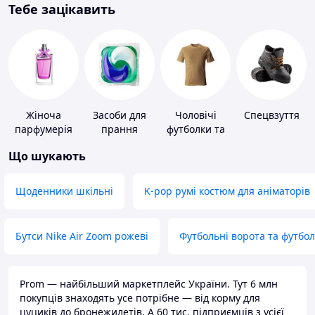
Тебе зацікавить
Жіноча
Засоби для
Чоловічі
Спецвзуття
парфумерія
прання
футболки та
майки
Що шукають
Щоденники шкільні
K-pop румі костюм для аніматорів
Бутси Nike Air Zoom рожеві
Футбольні ворота та футбо
Prom — найбільший маркетплейс України. Тут 6 млн
покупців знаходять усе потрібне — від корму для
цуциків до бронежилетів. А 60 тис. підприємців з усієї