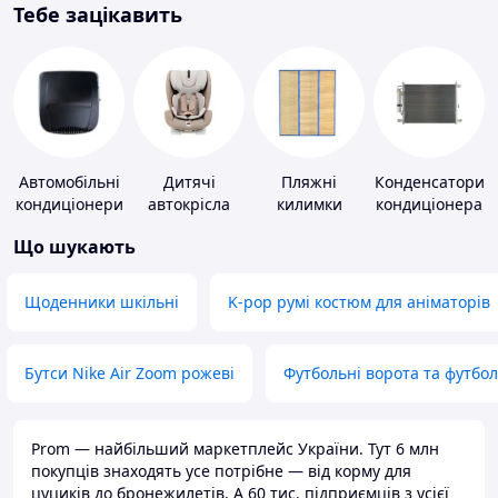
Тебе зацікавить
Автомобільні
Дитячі
Пляжні
Конденсатори
кондиціонери
автокрісла
килимки
кондиціонера
Що шукають
Щоденники шкільні
K-pop румі костюм для аніматорів
Бутси Nike Air Zoom рожеві
Футбольні ворота та футбо
Prom — найбільший маркетплейс України. Тут 6 млн
покупців знаходять усе потрібне — від корму для
цуциків до бронежилетів. А 60 тис. підприємців з усієї