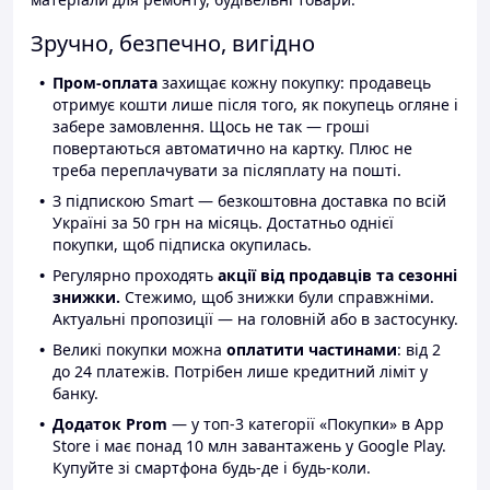
Зручно, безпечно, вигідно
Пром-оплата
захищає кожну покупку: продавець
отримує кошти лише після того, як покупець огляне і
забере замовлення. Щось не так — гроші
повертаються автоматично на картку. Плюс не
треба переплачувати за післяплату на пошті.
З підпискою Smart — безкоштовна доставка по всій
Україні за 50 грн на місяць. Достатньо однієї
покупки, щоб підписка окупилась.
Регулярно проходять
акції від продавців та сезонні
знижки.
Стежимо, щоб знижки були справжніми.
Актуальні пропозиції — на головній або в застосунку.
Великі покупки можна
оплатити частинами
: від 2
до 24 платежів. Потрібен лише кредитний ліміт у
банку.
Додаток Prom
— у топ-3 категорії «Покупки» в App
Store і має понад 10 млн завантажень у Google Play.
Купуйте зі смартфона будь-де і будь-коли.