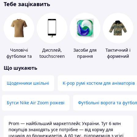
Тебе зацікавить
Чоловічі
Дисплей,
Засоби для
Тактичний і
футболки та
touchscreen
прання
формений
майки
для телефонів
одяг
Що шукають
Щоденники шкільні
K-pop румі костюм для аніматорів
Бутси Nike Air Zoom рожеві
Футбольні ворота та футбо
Prom — найбільший маркетплейс України. Тут 6 млн
покупців знаходять усе потрібне — від корму для
цуциків до бронежилетів. А 60 тис. підприємців з усієї