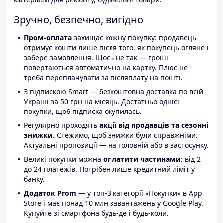
Зручно, безпечно, вигідно
Пром-оплата
захищає кожну покупку: продавець
отримує кошти лише після того, як покупець огляне і
забере замовлення. Щось не так — гроші
повертаються автоматично на картку. Плюс не
треба переплачувати за післяплату на пошті.
З підпискою Smart — безкоштовна доставка по всій
Україні за 50 грн на місяць. Достатньо однієї
покупки, щоб підписка окупилась.
Регулярно проходять
акції від продавців та сезонні
знижки.
Стежимо, щоб знижки були справжніми.
Актуальні пропозиції — на головній або в застосунку.
Великі покупки можна
оплатити частинами
: від 2
до 24 платежів. Потрібен лише кредитний ліміт у
банку.
Додаток Prom
— у топ-3 категорії «Покупки» в App
Store і має понад 10 млн завантажень у Google Play.
Купуйте зі смартфона будь-де і будь-коли.