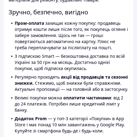
Зручно, безпечно, вигідно
Пром-оплата
захищає кожну покупку: продавець
отримує кошти лише після того, як покупець огляне і
забере замовлення. Щось не так — гроші
повертаються автоматично на картку. Плюс не
треба переплачувати за післяплату на пошті.
З підпискою Smart — безкоштовна доставка по всій
Україні за 50 грн на місяць. Достатньо однієї
покупки, щоб підписка окупилась.
Регулярно проходять
акції від продавців та сезонні
знижки.
Стежимо, щоб знижки були справжніми.
Актуальні пропозиції — на головній або в застосунку.
Великі покупки можна
оплатити частинами
: від 2
до 24 платежів. Потрібен лише кредитний ліміт у
банку.
Додаток Prom
— у топ-3 категорії «Покупки» в App
Store і має понад 10 млн завантажень у Google Play.
Купуйте зі смартфона будь-де і будь-коли.