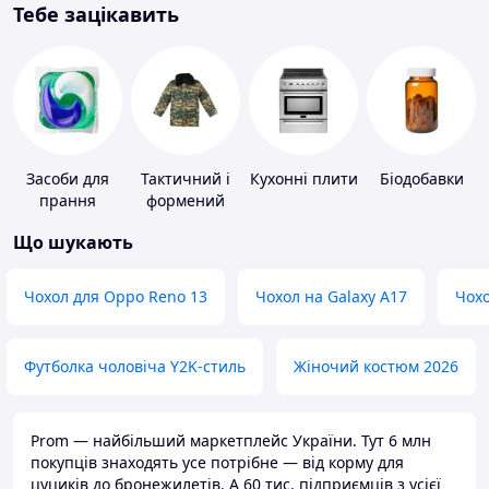
Тебе зацікавить
Засоби для
Тактичний і
Кухонні плити
Біодобавки
прання
формений
одяг
Що шукають
Чохол для Oppo Reno 13
Чохол на Galaxy A17
Чохо
Футболка чоловіча Y2K-стиль
Жіночий костюм 2026
Prom — найбільший маркетплейс України. Тут 6 млн
покупців знаходять усе потрібне — від корму для
цуциків до бронежилетів. А 60 тис. підприємців з усієї