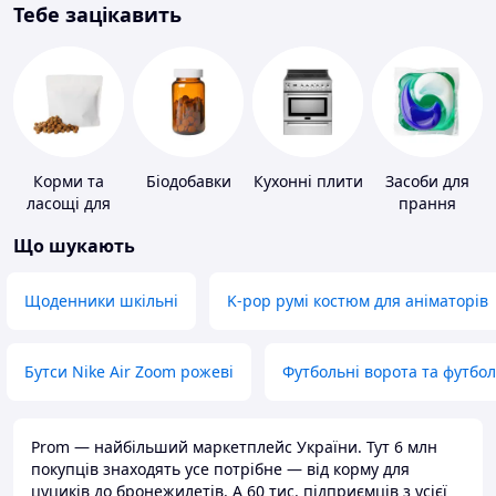
Тебе зацікавить
Корми та
Біодобавки
Кухонні плити
Засоби для
ласощі для
прання
домашніх
Що шукають
тварин і
птахів
Щоденники шкільні
K-pop румі костюм для аніматорів
Бутси Nike Air Zoom рожеві
Футбольні ворота та футбо
Prom — найбільший маркетплейс України. Тут 6 млн
покупців знаходять усе потрібне — від корму для
цуциків до бронежилетів. А 60 тис. підприємців з усієї