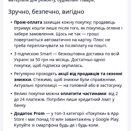
Зручно, безпечно, вигідно
Пром-оплата
захищає кожну покупку: продавець
отримує кошти лише після того, як покупець огляне і
забере замовлення. Щось не так — гроші
повертаються автоматично на картку. Плюс не
треба переплачувати за післяплату на пошті.
З підпискою Smart — безкоштовна доставка по всій
Україні за 50 грн на місяць. Достатньо однієї
покупки, щоб підписка окупилась.
Регулярно проходять
акції від продавців та сезонні
знижки.
Стежимо, щоб знижки були справжніми.
Актуальні пропозиції — на головній або в застосунку.
Великі покупки можна
оплатити частинами
: від 2
до 24 платежів. Потрібен лише кредитний ліміт у
банку.
Додаток Prom
— у топ-3 категорії «Покупки» в App
Store і має понад 10 млн завантажень у Google Play.
Купуйте зі смартфона будь-де і будь-коли.