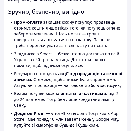
Зручно, безпечно, вигідно
Пром-оплата
захищає кожну покупку: продавець
отримує кошти лише після того, як покупець огляне і
забере замовлення. Щось не так — гроші
повертаються автоматично на картку. Плюс не
треба переплачувати за післяплату на пошті.
З підпискою Smart — безкоштовна доставка по всій
Україні за 50 грн на місяць. Достатньо однієї
покупки, щоб підписка окупилась.
Регулярно проходять
акції від продавців та сезонні
знижки.
Стежимо, щоб знижки були справжніми.
Актуальні пропозиції — на головній або в застосунку.
Великі покупки можна
оплатити частинами
: від 2
до 24 платежів. Потрібен лише кредитний ліміт у
банку.
Додаток Prom
— у топ-3 категорії «Покупки» в App
Store і має понад 10 млн завантажень у Google Play.
Купуйте зі смартфона будь-де і будь-коли.