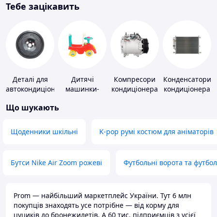
Тебе зацікавить
Деталі для
Дитячі
Компресори
Конденсатори
автокондиціонерів
машинки-
кондиціонера
кондиціонера
каталки
Що шукають
Щоденники шкільні
K-pop румі костюм для аніматорів
Бутси Nike Air Zoom рожеві
Футбольні ворота та футбо
Prom — найбільший маркетплейс України. Тут 6 млн
покупців знаходять усе потрібне — від корму для
цуциків до бронежилетів. А 60 тис. підприємців з усієї