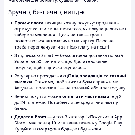
Зручно, безпечно, вигідно
Пром-оплата
захищає кожну покупку: продавець
отримує кошти лише після того, як покупець огляне і
забере замовлення. Щось не так — гроші
повертаються автоматично на картку. Плюс не
треба переплачувати за післяплату на пошті.
З підпискою Smart — безкоштовна доставка по всій
Україні за 50 грн на місяць. Достатньо однієї
покупки, щоб підписка окупилась.
Регулярно проходять
акції від продавців та сезонні
знижки.
Стежимо, щоб знижки були справжніми.
Актуальні пропозиції — на головній або в застосунку.
Великі покупки можна
оплатити частинами
: від 2
до 24 платежів. Потрібен лише кредитний ліміт у
банку.
Додаток Prom
— у топ-3 категорії «Покупки» в App
Store і має понад 10 млн завантажень у Google Play.
Купуйте зі смартфона будь-де і будь-коли.