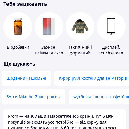
Тебе зацікавить
Біодобавки
Захисні
Тактичний і
Дисплей,
плівки та скло
формений
touchscreen
для
одяг
для телефонів
Що шукають
портативних
пристроїв
Щоденники шкільні
K-pop румі костюм для аніматорів
Бутси Nike Air Zoom рожеві
Футбольні ворота та футбо
Prom — найбільший маркетплейс України. Тут 6 млн
покупців знаходять усе потрібне — від корму для
цуциків до бронежилетів. А 60 тис. підприємців з усієї