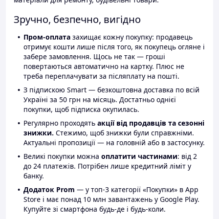
Зручно, безпечно, вигідно
Пром-оплата
захищає кожну покупку: продавець
отримує кошти лише після того, як покупець огляне і
забере замовлення. Щось не так — гроші
повертаються автоматично на картку. Плюс не
треба переплачувати за післяплату на пошті.
З підпискою Smart — безкоштовна доставка по всій
Україні за 50 грн на місяць. Достатньо однієї
покупки, щоб підписка окупилась.
Регулярно проходять
акції від продавців та сезонні
знижки.
Стежимо, щоб знижки були справжніми.
Актуальні пропозиції — на головній або в застосунку.
Великі покупки можна
оплатити частинами
: від 2
до 24 платежів. Потрібен лише кредитний ліміт у
банку.
Додаток Prom
— у топ-3 категорії «Покупки» в App
Store і має понад 10 млн завантажень у Google Play.
Купуйте зі смартфона будь-де і будь-коли.