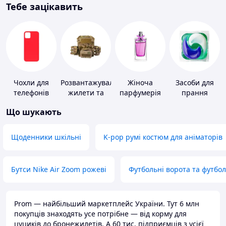
Тебе зацікавить
Чохли для
Розвантажувальні
Жіноча
Засоби для
телефонів
жилети та
парфумерія
прання
плитоноски
Що шукають
без плит
Щоденники шкільні
K-pop румі костюм для аніматорів
Бутси Nike Air Zoom рожеві
Футбольні ворота та футбо
Prom — найбільший маркетплейс України. Тут 6 млн
покупців знаходять усе потрібне — від корму для
цуциків до бронежилетів. А 60 тис. підприємців з усієї