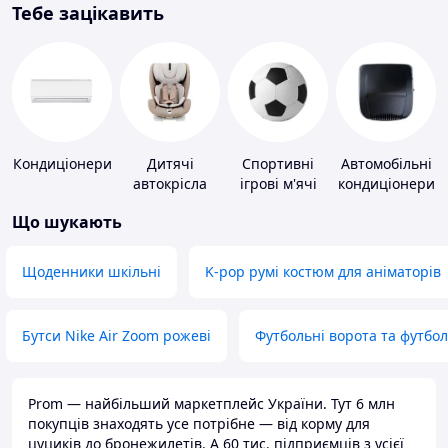
Тебе зацікавить
Кондиціонери
Дитячі
Спортивні
Автомобільні
автокрісла
ігрові м'ячі
кондиціонери
Що шукають
Щоденники шкільні
K-pop румі костюм для аніматорів
Бутси Nike Air Zoom рожеві
Футбольні ворота та футбо
Prom — найбільший маркетплейс України. Тут 6 млн
покупців знаходять усе потрібне — від корму для
цуциків до бронежилетів. А 60 тис. підприємців з усієї