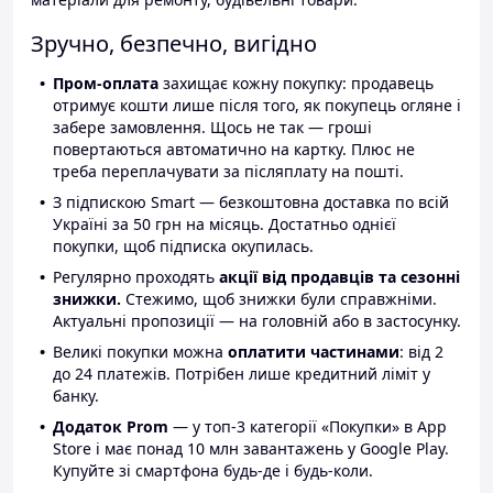
Зручно, безпечно, вигідно
Пром-оплата
захищає кожну покупку: продавець
отримує кошти лише після того, як покупець огляне і
забере замовлення. Щось не так — гроші
повертаються автоматично на картку. Плюс не
треба переплачувати за післяплату на пошті.
З підпискою Smart — безкоштовна доставка по всій
Україні за 50 грн на місяць. Достатньо однієї
покупки, щоб підписка окупилась.
Регулярно проходять
акції від продавців та сезонні
знижки.
Стежимо, щоб знижки були справжніми.
Актуальні пропозиції — на головній або в застосунку.
Великі покупки можна
оплатити частинами
: від 2
до 24 платежів. Потрібен лише кредитний ліміт у
банку.
Додаток Prom
— у топ-3 категорії «Покупки» в App
Store і має понад 10 млн завантажень у Google Play.
Купуйте зі смартфона будь-де і будь-коли.