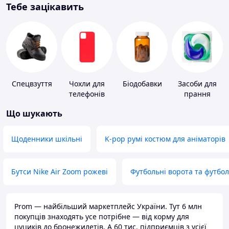
Тебе зацікавить
Спецвзуття
Чохли для
Біодобавки
Засоби для
телефонів
прання
Що шукають
Щоденники шкільні
K-pop румі костюм для аніматорів
Бутси Nike Air Zoom рожеві
Футбольні ворота та футбо
Prom — найбільший маркетплейс України. Тут 6 млн
покупців знаходять усе потрібне — від корму для
цуциків до бронежилетів. А 60 тис. підприємців з усієї