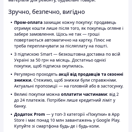
Зручно, безпечно, вигідно
Пром-оплата
захищає кожну покупку: продавець
отримує кошти лише після того, як покупець огляне і
забере замовлення. Щось не так — гроші
повертаються автоматично на картку. Плюс не
треба переплачувати за післяплату на пошті.
З підпискою Smart — безкоштовна доставка по всій
Україні за 50 грн на місяць. Достатньо однієї
покупки, щоб підписка окупилась.
Регулярно проходять
акції від продавців та сезонні
знижки.
Стежимо, щоб знижки були справжніми.
Актуальні пропозиції — на головній або в застосунку.
Великі покупки можна
оплатити частинами
: від 2
до 24 платежів. Потрібен лише кредитний ліміт у
банку.
Додаток Prom
— у топ-3 категорії «Покупки» в App
Store і має понад 10 млн завантажень у Google Play.
Купуйте зі смартфона будь-де і будь-коли.