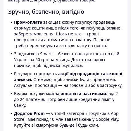
Зручно, безпечно, вигідно
Пром-оплата
захищає кожну покупку: продавець
отримує кошти лише після того, як покупець огляне і
забере замовлення. Щось не так — гроші
повертаються автоматично на картку. Плюс не
треба переплачувати за післяплату на пошті.
З підпискою Smart — безкоштовна доставка по всій
Україні за 50 грн на місяць. Достатньо однієї
покупки, щоб підписка окупилась.
Регулярно проходять
акції від продавців та сезонні
знижки.
Стежимо, щоб знижки були справжніми.
Актуальні пропозиції — на головній або в застосунку.
Великі покупки можна
оплатити частинами
: від 2
до 24 платежів. Потрібен лише кредитний ліміт у
банку.
Додаток Prom
— у топ-3 категорії «Покупки» в App
Store і має понад 10 млн завантажень у Google Play.
Купуйте зі смартфона будь-де і будь-коли.