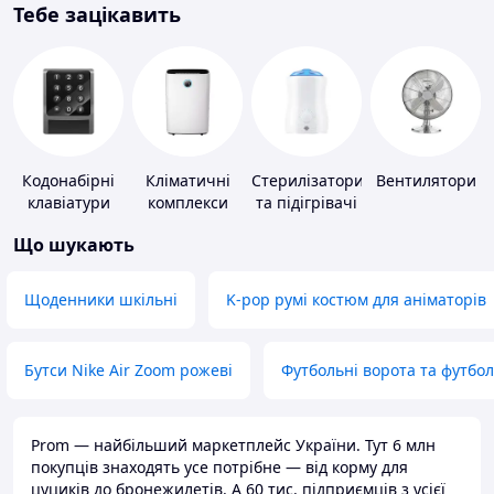
Тебе зацікавить
Кодонабірні
Кліматичні
Стерилізатори
Вентилятори
клавіатури
комплекси
та підігрівачі
для дитячого
Що шукають
харчування
Щоденники шкільні
K-pop румі костюм для аніматорів
Бутси Nike Air Zoom рожеві
Футбольні ворота та футбо
Prom — найбільший маркетплейс України. Тут 6 млн
покупців знаходять усе потрібне — від корму для
цуциків до бронежилетів. А 60 тис. підприємців з усієї